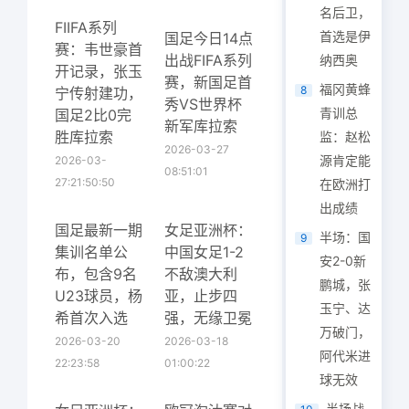
名后卫，
FIIFA系列
首选是伊
国足今日14点
赛：韦世豪首
出战FIFA系列
纳西奥
开记录，张玉
赛，新国足首
福冈黄蜂
8
宁传射建功，
秀VS世界杯
青训总
国足2比0完
新军库拉索
胜库拉索
监：赵松
2026-03-27
源肯定能
2026-03-
08:51:01
27:21:50:50
在欧洲打
出成绩
国足最新一期
女足亚洲杯：
半场：国
9
集训名单公
中国女足1-2
安2-0新
布，包含9名
不敌澳大利
鹏城，张
U23球员，杨
亚，止步四
玉宁、达
希首次入选
强，无缘卫冕
万破门，
2026-03-20
2026-03-18
阿代米进
22:23:58
01:00:22
球无效
半场战