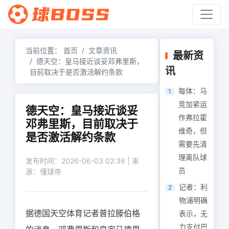
当前位置：
首页
文章资讯
最新资
德天空：皇马接近谈妥邓弗里斯，
讯
目前取决于是否激活解约条款
每体：马
1
竞加紧运
德天空：皇马接近谈妥
作弗拉霍
邓弗里斯，目前取决于
维奇，但
是否激活解约条款
需要先清
理离队球
发布时间：2026-06-03 02:36 | 来
员
源：懂球帝
记者：利
2
物浦明确
据德国天空体育记者普拉滕伯格
表示，无
力支付巴