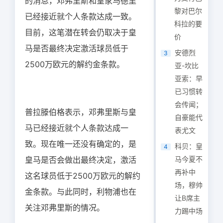
的消息，邓弗里斯和皇家马德里
黎对巴尔
已经接近就个人条款达成一致。
科拉的要
目前，这笔潜在转会仍取决于皇
价
马是否最终决定激活球员低于
安德烈
3
2500万欧元的解约金条款。
亚-坎比
亚索：早
已习惯转
会传闻；
普拉滕伯格表示，邓弗里斯与皇
自豪能代
马已经接近就个人条款达成一
表尤文
致。现在唯一还没有确定的，是
科贝：皇
4
皇马是否会做出最终决定，激活
马今夏不
再补中
这名球员低于2500万欧元的解约
场，穆帅
金条款。与此同时，利物浦也在
让B席主
关注邓弗里斯的情况。
力踢中场