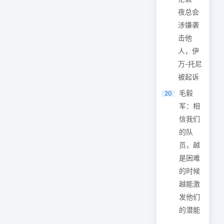
夜总会
涉嫌袭
击他
人，伊
万-托尼
被起诉
毛毅
20
军：相
信我们
的队
员，越
是困难
的时候
越能激
发他们
的潜能