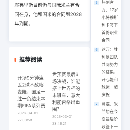
热刺官
5
邓弗里斯目前仍与国际米兰有合
方：17岁
同在身，他和国米的合同到2028
小将穆斯
年到期。
利卡签下
首份职业
合同
达万：胜
6
利是团队
推荐阅读
共同努力
的结果，
世预赛最后6
开场9分钟连
开心能和
场决战，谁能
丢2球不敌喀
球迷一起
搭上世界杯的
麦隆，国足一
庆祝
末班车，意大
胜一负结束本
利能否杀出重
意媒：米
7
期FIFA系列赛
围？
兰想在今
2026-04-01
2026-03-31
夏最后阶
22:00:58
23:46:21
段签下一