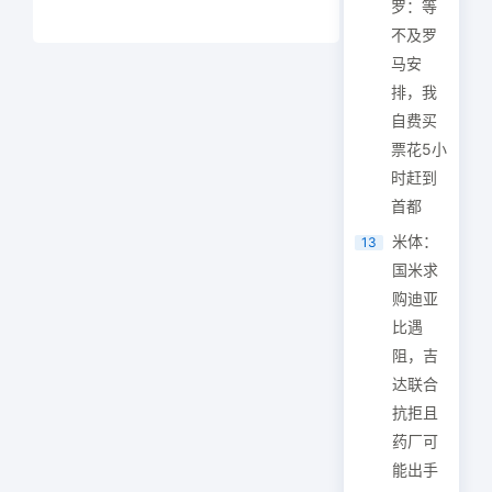
罗：等
不及罗
马安
排，我
自费买
票花5小
时赶到
首都
米体：
13
国米求
购迪亚
比遇
阻，吉
达联合
抗拒且
药厂可
能出手