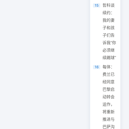
哲科谈
15
续约：
我的妻
子和孩
子们告
诉我“你
必须继
续踢球”
每体：
16
费兰已
经同意
巴黎启
动转会
运作，
将重新
推进与
巴萨沟