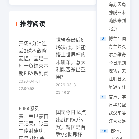
乌苏因肩
膀脱臼未
随队来到
推荐阅读
北京
博主：国
8
世预赛最后6
开场9分钟连
青主帅久
场决战，谁能
丢2球不敌喀
搭上世界杯的
尔杰维奇
麦隆，国足一
末班车，意大
今日来到
胜一负结束本
利能否杀出重
现场，关
期FIFA系列赛
围？
注明日之
2026-04-01
2026-03-31
星冠军杯
22:00:58
23:46:21
官方：李
9
月华加盟
FIIFA系列
国足今日14点
武汉车谷
赛：韦世豪首
出战FIFA系列
江大女足
开记录，张玉
赛，新国足首
宁传射建功，
都体：
10
秀VS世界杯
国足2比0完
尤文4