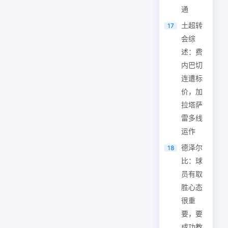
通
土超转
17
会综
述：费
内巴切
连遭标
价，加
拉塔萨
雷多线
运作
德泽尔
18
比：球
员有取
胜心态
很重
要，要
成功教