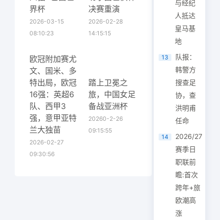
与经纪
界杯
决赛重演
人抵达
2026-03-15
2026-02-28
皇马基
08:10:23
14:15:15
地
队报：
13
欧冠附加赛尤
韩警方
文、国米、多
特出局，欧冠
踏上卫冕之
搜查足
16强：英超6
旅，中国女足
协，查
队、西甲3
备战亚洲杯
洪明甫
强，意甲亚特
20260-2-26
任命
兰大独苗
09:15:55
2026/27
14
2026-02-27
赛季日
09:30:56
职联前
瞻:首次
跨年+旅
欧潮高
涨