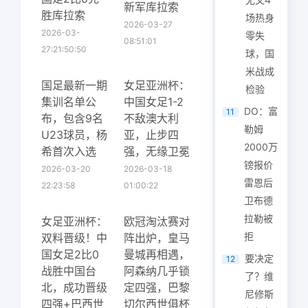
新军库拉索
胜库拉索
场热身
2026-03-27
2026-03-
零失
08:51:01
27:21:50:50
球，国
米战成
国足最新一期
女足亚洲杯：
检验
集训名单公
中国女足1-2
DO：富
11
布，包含9名
不敌澳大利
勒姆
U23球员，杨
亚，止步四
2000万
希首次入选
强，无缘卫冕
镑报价
2026-03-20
2026-03-18
雷恩后
22:23:58
01:00:22
卫布德
拉勒被
女足亚洲杯：
欧冠淘汰赛对
拒
双料晋级！中
阵出炉，皇马
国女足2比0
曼城再相遇，
要决定
12
战胜中国台
阿森纳几乎锁
了？维
北，成功晋级
定四强，巴黎
尼修斯
四强+巴西世
切尔西世俱杯