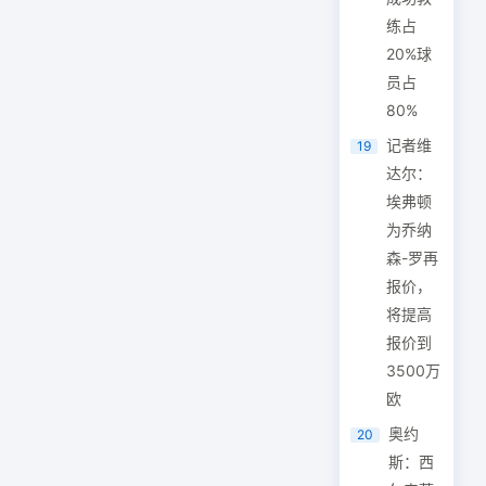
练占
20%球
员占
80%
记者维
19
达尔：
埃弗顿
为乔纳
森-罗再
报价，
将提高
报价到
3500万
欧
奥约
20
斯：西