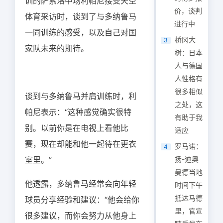
训的萨索洛中场利帕尼接受天空
价，谈判
体育采访时，谈到了与多纳鲁马
进行中
一同训练的感受，以及自己对国
桥冈大
3
家队未来的期待。
树：日本
人与德国
人性格有
很多相似
谈到与多纳鲁马并肩训练时，利
之处，这
帕尼表示：“这种感觉确实很特
有助于我
别。以前你是在电视上看他比
适应
赛，现在却能和他一起待在更衣
罗马诺：
4
室里。”
扬-迪奥
曼德当地
他透露，多纳鲁马经常会向年轻
时间下午
抵达马德
球员分享经验和建议：“他会给你
里，官宣
很多建议，而你会努力从他身上