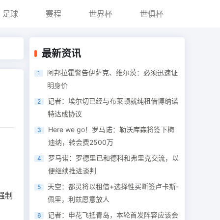
足球
赛程
世界杯
世俱杯
最新资讯
阿邦拉霍警告伊萨克、维尔茨：必须迅速证
1
明身价
记者：埃尔切已经与布莱顿就纯租借博纳诺
2
特达成协议
Here we go！罗马诺：勒沃库森将签下梅
3
迪纳，转会费2500万
罗马诺：罗德里已和德科和弗里克交流，以
4
便继续推进谈判
天空：都灵将以租借+选择性买断签卢卡斯-
5
强制
佩里，利兹愿意放人
记者：申花飞抵青岛，本轮首发阵容应该会
6