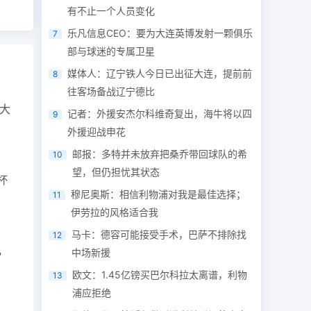
有不止一个人员变化
乐凡信息CEO：要为大连英博发射一颗俱乐
7
部与球迷的专属卫星
媒体人：辽宁铁人今日已出征大连，提前前
8
往客场备战辽宁德比
大
记者：外援安杰尔科维奇复出，海牛将以四
9
外援迎战申花
邮报：多特并未放弃把桑乔带回球队的希
10
望，但仍担忧其状态
杯
穆尼奥斯：相信利物浦对我是最佳选择；
11
伊劳拉的风格适合我
马卡：德容可能接受手术，巴萨不排除找
12
，
中场新援
欧文：1.45亿镑买巴尔科拉太离谱，利物
13
浦应拒绝