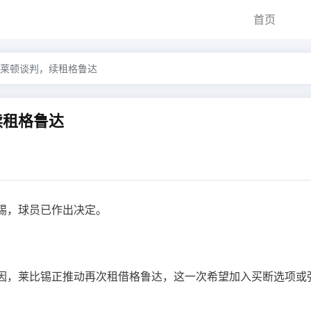
首页
莱顿谈判，续租格鲁达
续租格鲁达
锡，球员已作出决定。
因，莱比锡正推动再次租借格鲁达，这一次希望加入买断选项或