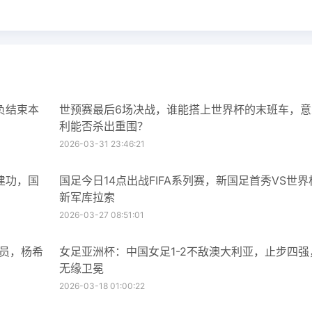
负结束本
世预赛最后6场决战，谁能搭上世界杯的末班车，意
利能否杀出重围？
2026-03-31 23:46:21
建功，国
国足今日14点出战FIFA系列赛，新国足首秀VS世界
新军库拉索
2026-03-27 08:51:01
球员，杨希
女足亚洲杯：中国女足1-2不敌澳大利亚，止步四强
无缘卫冕
2026-03-18 01:00:22