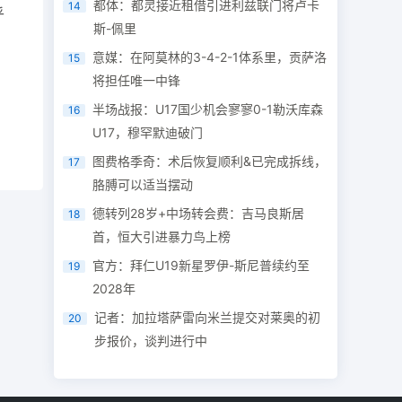
都体：都灵接近租借引进利兹联门将卢卡
14
乎
斯-佩里
意媒：在阿莫林的3-4-2-1体系里，贡萨洛
15
将担任唯一中锋
半场战报：U17国少机会寥寥0-1勒沃库森
16
U17，穆罕默迪破门
图费格季奇：术后恢复顺利&已完成拆线，
17
胳膊可以适当摆动
德转列28岁+中场转会费：吉马良斯居
18
首，恒大引进暴力鸟上榜
官方：拜仁U19新星罗伊-斯尼普续约至
19
2028年
记者：加拉塔萨雷向米兰提交对莱奥的初
20
步报价，谈判进行中