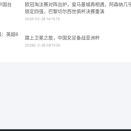
中国台
欧冠淘汰赛对阵出炉，皇马曼城再相遇，阿森纳几
锁定四强，巴黎切尔西世俱杯决赛重演
2026-02-28 14:15:15
强：英超6
踏上卫冕之旅，中国女足备战亚洲杯
20260-2-26 09:15:55