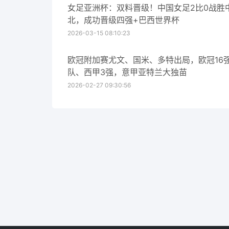
女足亚洲杯：双料晋级！中国女足2比0战胜
北，成功晋级四强+巴西世界杯
2026-03-15 08:10:23
欧冠附加赛尤文、国米、多特出局，欧冠16
队、西甲3强，意甲亚特兰大独苗
2026-02-27 09:30:56