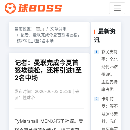
当前位置：
首页
文章资讯
最新资
记者：曼联完成今夏首签埃德松，
讯
还将引进1至2名中场
彩民支持
1
率：全北
记者：曼联完成今夏首
现代vs济
签埃德松，还将引进1至
州SK，
2名中场
主胜支持
率占优
发布时间：2026-06-03 05:36 | 来
源：懂球帝
卡斯特
2
罗：等不
及罗马安
TyMarshall_MEN发布了社媒。曼
排，我自
费买票花