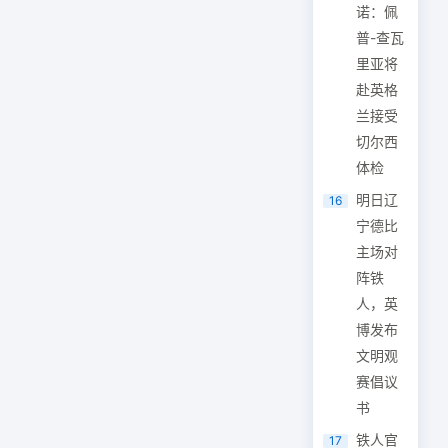
诺：佩
普-查瓦
里亚将
赴英格
兰接受
切尔西
体检
明日辽
16
宁德比
主场对
阵铁
人，英
博发布
文明观
赛倡议
书
铁人官
17