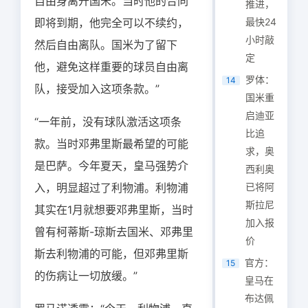
自由身离开国米。当时他的合同
推进，
即将到期，他完全可以不续约，
最快24
小时敲
然后自由离队。国米为了留下
定
他，避免这样重要的球员自由离
罗体：
14
队，接受加入这项条款。”
国米重
启迪亚
“一年前，没有球队激活这项条
比追
款。当时邓弗里斯最希望的可能
求，奥
是巴萨。今年夏天，皇马强势介
西利奥
入，明显超过了利物浦。利物浦
已将阿
斯拉尼
其实在1月就想要邓弗里斯，当时
加入报
曾有柯蒂斯-琼斯去国米、邓弗里
价
斯去利物浦的可能，但邓弗里斯
官方：
15
的伤病让一切放缓。”
皇马在
布达佩