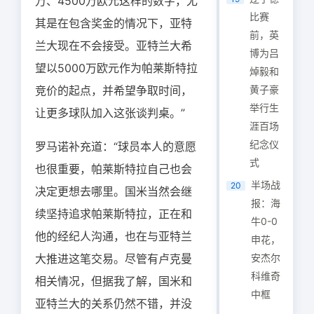
万、4500万欧元这样的数字，尤
比赛
其是在包含奖金的情况下，亚特
前，英
兰大现在不会接受。亚特兰大希
博为吕
望以5000万欧元作为帕莱斯特拉
焯毅和
竞价的起点，并希望争取时间，
黄子豪
举行生
让更多球队加入这张谈判桌。”
涯百场
纪念仪
罗马诺补充道：“球员本人的意愿
式
也很重要，帕莱斯特拉自己也会
半场战
20
决定更想去哪里。国米当然会继
报：海
续坚持追求帕莱斯特拉，正在和
牛0-0
他的经纪人沟通，也在与亚特兰
申花，
大推进这笔交易。尽管有卢克曼
安杰尔
科维奇
相关情况，但据我了解，国米和
中框
亚特兰大的关系仍然不错，并没