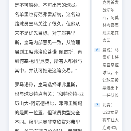
克再首发
是不可触碰、不可出售的球员。
战切尔
名单里也有范弗雷斯纳，这名边
西，阿莫
路球员皇马关注了很久，但他从
林考察表
来不是优先目标。对于邓弗里
现决定其
去留
斯，皇马内部意见一致，从管理
曼晚：马
6
层到主席弗洛伦蒂诺-佩雷斯，再
雷斯卡将
到何塞-穆里尼奥，所有人都参与
亲自掌控
其中，并认可推进这笔交易。”
球队，不
让球员投
罗马诺称，皇马选择邓弗里斯，
票选出下
也与球员特点有关：“和特伦特-亚
一任队长
历山大-阿诺德相比，邓弗里斯踢
北青：
7
的是同一位置，但球员类型完全
U20女足
将前往大
不同。穆里尼奥非常欣赏邓弗里
连踢4场