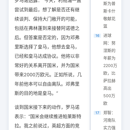
罗马诺透露：“今天，利物浦一直
斯为普
尝试到最后，想了解是否还有继
斯卡什
续谈判、保持大门敞开的可能，
敬献花
篮
包括在弗林蓬到来接替阿诺德之
进球
16
后。但答案是否定的，因为邓弗
网：努
里斯选择了皇马，他想去皇马，
涅斯的
已经和皇马达成协议。他将以非
年薪为
常好的关系离开国米，并为国米
2200万
欧，比
带来2000万欧元。正如所说，几
萨拉赫
年前他本可以自由离队。邓弗里
高出
斯的目的地是皇马。”
500万
欧
谈到国米接下来的动作，罗马诺
郑智：
17
表示：“国米会继续推进帕莱斯特
河南队
拉。我之前说过，英超方面的竞
实力强