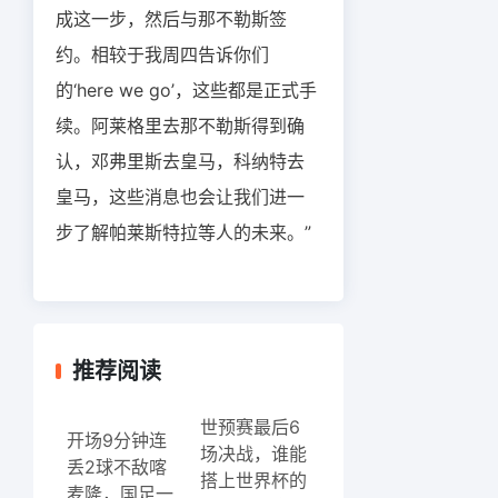
成这一步，然后与那不勒斯签
约。相较于我周四告诉你们
的‘here we go’，这些都是正式手
续。阿莱格里去那不勒斯得到确
认，邓弗里斯去皇马，科纳特去
皇马，这些消息也会让我们进一
步了解帕莱斯特拉等人的未来。”
推荐阅读
世预赛最后6
开场9分钟连
场决战，谁能
丢2球不敌喀
搭上世界杯的
麦隆，国足一