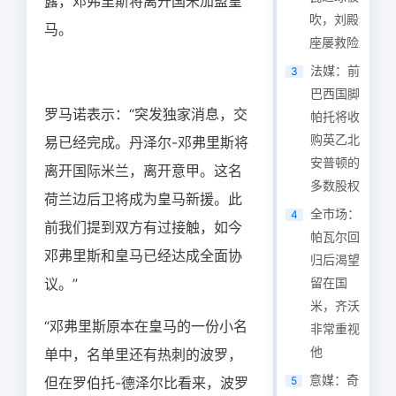
露，邓弗里斯将离开国米加盟皇
吹，刘殿
马。
座屡救险
法媒：前
3
巴西国脚
罗马诺表示：“突发独家消息，交
帕托将收
购英乙北
易已经完成。丹泽尔-邓弗里斯将
安普顿的
离开国际米兰，离开意甲。这名
多数股权
荷兰边后卫将成为皇马新援。此
全市场：
4
前我们提到双方有过接触，如今
帕瓦尔回
邓弗里斯和皇马已经达成全面协
归后渴望
议。”
留在国
米，齐沃
“邓弗里斯原本在皇马的一份小名
非常重视
他
单中，名单里还有热刺的波罗，
意媒：奇
但在罗伯托-德泽尔比看来，波罗
5