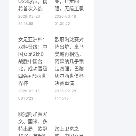
U23球员，杨
亚，止步四
希首次入选
强，无缘卫冕
2026-03-20
2026-03-18
22:23:58
01:00:22
女足亚洲杯：
欧冠淘汰赛对
双料晋级！中
阵出炉，皇马
国女足2比0
曼城再相遇，
战胜中国台
阿森纳几乎锁
北，成功晋级
定四强，巴黎
四强+巴西世
切尔西世俱杯
界杯
决赛重演
2026-03-15
2026-02-28
08:10:23
14:15:15
欧冠附加赛尤
文、国米、多
特出局，欧冠
踏上卫冕之