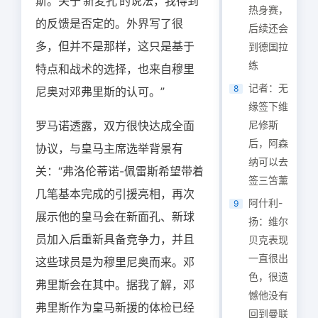
斯。关于‘新麦孔’的说法，我得到
热身赛，
的反馈是否定的。外界写了很
后续还会
多，但并不是那样，这只是基于
到德国拉
练
特点和战术的选择，也来自穆里
记者：无
8
尼奥对邓弗里斯的认可。”
缘签下维
罗马诺透露，双方很快达成全面
尼修斯
后，阿森
协议，与皇马主席选举背景有
纳可以去
关：“弗洛伦蒂诺-佩雷斯希望带着
签三笘薰
几笔基本完成的引援亮相，再次
阿什利-
9
展示他的皇马会在新面孔、新球
扬：维尔
员加入后重新具备竞争力，并且
贝克表现
一直很出
这些球员是为穆里尼奥而来。邓
色，很遗
弗里斯会在其中。据我了解，邓
憾他没有
弗里斯作为皇马新援的体检已经
回到曼联