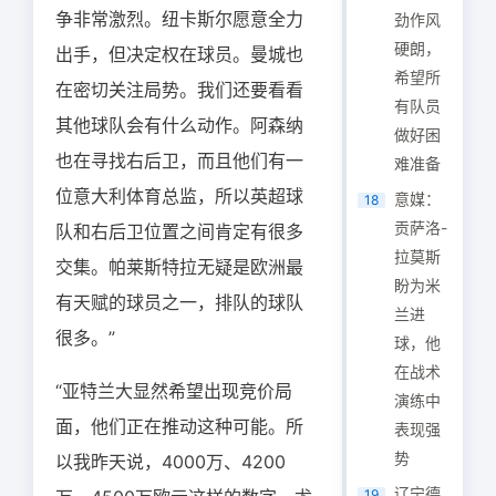
争非常激烈。纽卡斯尔愿意全力
劲作风
硬朗，
出手，但决定权在球员。曼城也
希望所
在密切关注局势。我们还要看看
有队员
其他球队会有什么动作。阿森纳
做好困
也在寻找右后卫，而且他们有一
难准备
位意大利体育总监，所以英超球
意媒：
18
贡萨洛-
队和右后卫位置之间肯定有很多
拉莫斯
交集。帕莱斯特拉无疑是欧洲最
盼为米
有天赋的球员之一，排队的球队
兰进
很多。”
球，他
在战术
“亚特兰大显然希望出现竞价局
演练中
面，他们正在推动这种可能。所
表现强
势
以我昨天说，4000万、4200
辽宁德
19