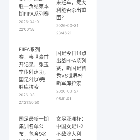
末班车，意大
胜一负结束本
利能否杀出重
期FIFA系列赛
围？
2026-04-01
2026-03-31
22:00:58
23:46:21
FIIFA系列
国足今日14点
赛：韦世豪首
出战FIFA系列
开记录，张玉
赛，新国足首
宁传射建功，
秀VS世界杯
国足2比0完
新军库拉索
胜库拉索
2026-03-27
2026-03-
08:51:01
27:21:50:50
国足最新一期
女足亚洲杯：
集训名单公
中国女足1-2
布，包含9名
不敌澳大利