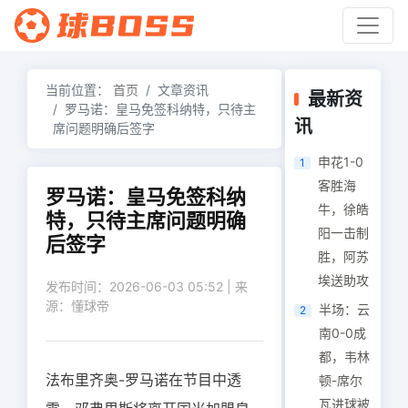
当前位置：
首页
文章资讯
最新资
罗马诺：皇马免签科纳特，只待主
讯
席问题明确后签字
申花1-0
1
客胜海
罗马诺：皇马免签科纳
牛，徐皓
特，只待主席问题明确
阳一击制
后签字
胜，阿苏
埃送助攻
发布时间：2026-06-03 05:52 | 来
源：懂球帝
半场：云
2
南0-0成
都，韦林
法布里齐奥-罗马诺在节目中透
顿-席尔
瓦进球被