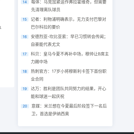
每体：马竞加紧运作弗拉霍维奇，但需要
14
先清理离队球员
记者：利物浦明确表示，无力支付巴黎对
15
巴尔科拉的要价
乎
安德烈亚-坎比亚索：早已习惯转会传闻；
16
自豪能代表尤文
科贝：皇马今夏不再补中场，穆帅让B席主
17
力踢中场
热刺官方：17岁小将穆斯利卡签下首份职
18
业合同
达万：胜利是团队共同努力的结果，开心
19
能和球迷一起庆祝
意媒：米兰想在今夏最后阶段签下一名后
20
卫，首选是伊纳西奥