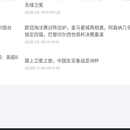
无缘卫冕
2026-03-18 01:00:22
中国台
欧冠淘汰赛对阵出炉，皇马曼城再相遇，阿森纳几
锁定四强，巴黎切尔西世俱杯决赛重演
2026-02-28 14:15:15
强：英超6
踏上卫冕之旅，中国女足备战亚洲杯
20260-2-26 09:15:55