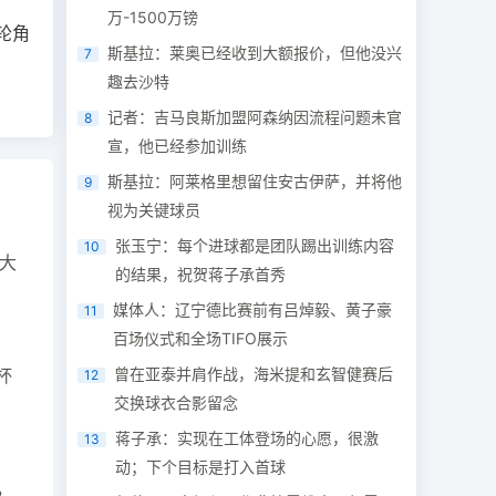
万-1500万镑
轮角
斯基拉：莱奥已经收到大额报价，但他没兴
7
趣去沙特
记者：吉马良斯加盟阿森纳因流程问题未官
8
宣，他已经参加训练
斯基拉：阿莱格里想留住安古伊萨，并将他
9
视为关键球员
张玉宁：每个进球都是团队踢出训练内容
10
大
的结果，祝贺蒋子承首秀
媒体人：辽宁德比赛前有吕焯毅、黄子豪
11
百场仪式和全场TIFO展示
杯
曾在亚泰并肩作战，海米提和玄智健赛后
12
交换球衣合影留念
蒋子承：实现在工体登场的心愿，很激
13
动；下个目标是打入首球
，