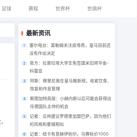
足球
赛程
世界杯
世俱杯
最新资讯
塞尔电台：富勒姆关注皮塔奇，皇马目前还
1
没有作出决定
官方：拉普拉塔大学生免签国米旧将华金-
2
科雷亚
阿斯：穆里尼奥在皇马推新规，收紧饮食、
3
恢复和作息管理
斯图加特高层：小赫内斯以后可能会获得出
4
任德国队主帅的机会
记者：瓜帅建议罗德里加盟巴萨，因为他们
5
攻，
的风格和曼城相似
记者：纽卡有意赫伊别尔，马赛标价1000
6