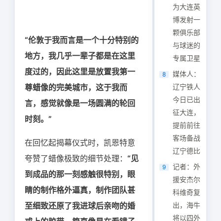
为大连英
博发射一
颗俱乐部
“伦敦于我而言是一个十分特别的
与球迷的
地方，我几乎一辈子都是在这里
专属卫星
度过的，因此这里是放置我第一
媒体人：
8
尊蜡像的完美城市，这于我而
辽宁铁人
今日已出
言，感觉就像是一场圆满的轮回
征大连，
时刻。”
提前前往
客场备战
在回忆起揭幕仪式时，凯恩特意
辽宁德比
夸赞了蜡像极致的细节处理：
“见
记者：外
9
到成品的那一刻感触很特别，眼
援安杰尔
睛的制作格外逼真，制作团队甚
科维奇复
至细致还原了我进球后亲吻的婚
出，海牛
将以四外