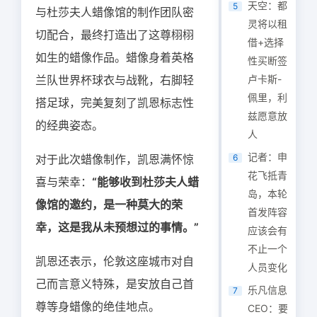
天空：都
5
与杜莎夫人蜡像馆的制作团队密
灵将以租
切配合，最终打造出了这尊栩栩
借+选择
如生的蜡像作品。蜡像身着英格
性买断签
兰队世界杯球衣与战靴，右脚轻
卢卡斯-
佩里，利
搭足球，完美复刻了凯恩标志性
兹愿意放
的经典姿态。
人
记者：申
对于此次蜡像制作，凯恩满怀惊
6
花飞抵青
喜与荣幸：
“能够收到杜莎夫人蜡
岛，本轮
像馆的邀约，是一种莫大的荣
首发阵容
幸，这是我从未预想过的事情。”
应该会有
不止一个
凯恩还表示，伦敦这座城市对自
人员变化
己而言意义特殊，是安放自己首
乐凡信息
7
尊等身蜡像的绝佳地点。
CEO：要