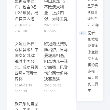
集训名单公
中国女足1-2
星罗伊-
布，包含9名
不敌澳大利
斯尼普
U23球员，杨
亚，止步四
希首次入选
强，无缘卫冕
续约至
2028年
2026-03-20
2026-03-18
22:23:58
01:00:22
记者：
20
加拉塔
女足亚洲杯：
欧冠淘汰赛对
萨雷向
双料晋级！中
阵出炉，皇马
米兰提
国女足2比0
曼城再相遇，
交对莱
战胜中国台
阿森纳几乎锁
奥的初
北，成功晋级
定四强，巴黎
步报
四强+巴西世
切尔西世俱杯
价，谈
界杯
决赛重演
判进行
2026-03-15
2026-02-28
中
08:10:23
14:15:15
欧冠附加赛尤