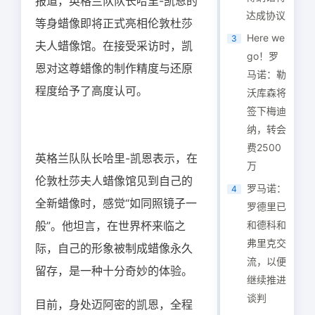
报道，英格兰队队长哈里-凯恩的
达成协议
等身蜡像即将正式亮相伦敦杜莎
Here we
3
夫人蜡像馆。在接受采访时，凯
go！罗
恩对这尊蜡像的制作精度与还原
马诺：勒
程度给予了高度认可。
沃库森将
签下梅迪
纳，转会
费2500
英格兰队队长哈里-凯恩表示，在
万
伦敦杜莎夫人蜡像馆见到自己的
罗马诺：
4
全新蜡像时，感觉“如同照镜子一
罗德里已
般”。他坦言，在世界杯来临之
和德科和
弗里克交
际，自己的形象被制成蜡像永久
流，以便
留存，是一种十分奇妙的体验。
继续推进
谈判
目前，身处迈阿密的凯恩，全程