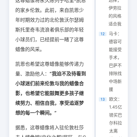
这尊蜡像将永久陈列于哈里-凯恩
伊劳拉
的家乡伦敦。此前，来自凯恩少
的风格
年时期效力过的北伦敦沃尔瑟姆
适合我
斯托里奇韦流浪者俱乐部的年轻
马卡：
12
小球员们，已经提前一睹了这尊
德容可
蜡像的风采。
能接受
手术，
凯恩也希望这尊蜡像能够传递力
巴萨不
量、激励他人：
“我迫不及待看到
排除找
中场新
小球迷们前来伦敦与我的蜡像合
援
影，也希望它能鼓舞更多孩子继
欧文：
13
续努力、相信自我，享受追逐梦
1.45亿
想的每一个瞬间。”
镑买巴
尔科拉
据悉，这尊蜡像将入驻伦敦杜莎
太离