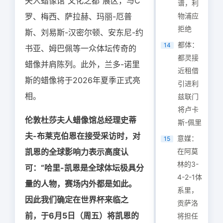
夫人蜡像馆“文化之都”展区，与C
谱，利
罗、梅西、萨拉赫、玛丽-厄普
物浦应
拒绝
斯、刘易斯-汉密尔顿、安东尼-约
都体：
14
书亚、姆巴佩等一众体坛传奇的
都灵接
蜡像并肩陈列。此外，兰多-诺里
近租借
斯的蜡像将于2026年夏季正式亮
引进利
相。
兹联门
将卢卡
伦敦杜莎夫人蜡像馆总经理史蒂
斯-佩里
夫-布莱克伯恩在接受采访时，对
意媒：
15
凯恩的全球影响力表示高度认
在阿莫
林的3-
可：“哈里-凯恩是全球体坛极具分
4-2-1体
量的人物，赛场内外都是如此。
系里，
因此我们确定在世界杯来临之
贡萨洛
前，于6月5日（周五）将凯恩的
将担任