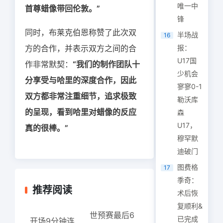
唯一中
首尊蜡像带回伦敦。”
锋
同时，布莱克伯恩称赞了此次双
半场战
16
方的合作，并表示双方之间的合
报：
U17国
作非常默契：
“我们的制作团队十
少机会
分享受与哈里的深度合作，因此
寥寥0-1
双方都非常注重细节，追求极致
勒沃库
的呈现，看到哈里对蜡像的反应
森
U17，
真的很棒。”
穆罕默
迪破门
图费格
17
季奇：
推荐阅读
术后恢
复顺利&
世预赛最后6
已完成
开场9分钟连