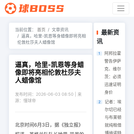
当前位置：
首页
文章资讯
最新资
逼真，哈里-凯恩等身蜡像即将亮相
讯
伦敦杜莎夫人蜡像馆
阿邦拉霍
1
警告伊萨
逼真，哈里-凯恩等身蜡
克、维尔
像即将亮相伦敦杜莎夫
茨：必须
人蜡像馆
迅速证明
身价
发布时间：2026-06-03 08:50 | 来
源：懂球帝
记者：埃
2
尔切已经
与布莱顿
北京时间6月3日，据《独立报》
就纯租借
博纳诺特