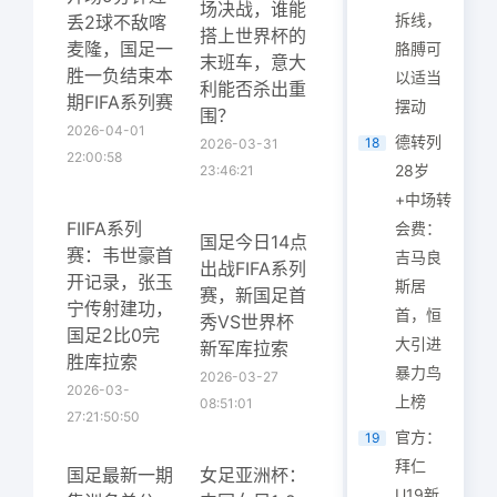
场决战，谁能
拆线，
丢2球不敌喀
搭上世界杯的
麦隆，国足一
胳膊可
末班车，意大
胜一负结束本
以适当
利能否杀出重
期FIFA系列赛
摆动
围？
2026-04-01
德转列
18
2026-03-31
22:00:58
28岁
23:46:21
+中场转
FIIFA系列
会费：
国足今日14点
赛：韦世豪首
吉马良
出战FIFA系列
开记录，张玉
斯居
赛，新国足首
宁传射建功，
首，恒
秀VS世界杯
国足2比0完
大引进
新军库拉索
胜库拉索
暴力鸟
2026-03-27
2026-03-
上榜
08:51:01
27:21:50:50
官方：
19
拜仁
国足最新一期
女足亚洲杯：
U19新