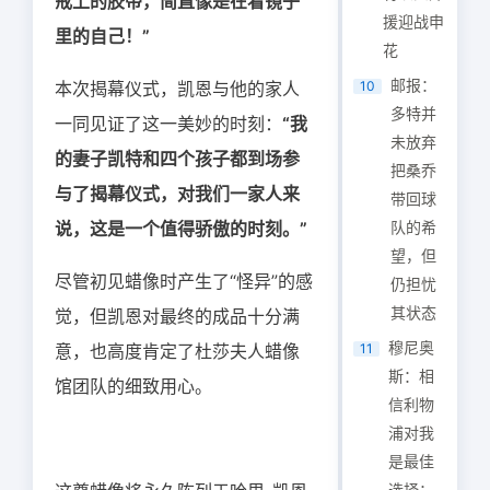
戒上的胶带，简直像是在看镜子
援迎战申
里的自己！”
花
邮报：
本次揭幕仪式，凯恩与他的家人
10
多特并
一同见证了这一美妙的时刻：
“我
未放弃
的妻子凯特和四个孩子都到场参
把桑乔
与了揭幕仪式，对我们一家人来
带回球
说，这是一个值得骄傲的时刻。”
队的希
望，但
尽管初见蜡像时产生了“怪异”的感
仍担忧
其状态
觉，但凯恩对最终的成品十分满
穆尼奥
意，也高度肯定了杜莎夫人蜡像
11
斯：相
馆团队的细致用心。
信利物
浦对我
是最佳
选择；