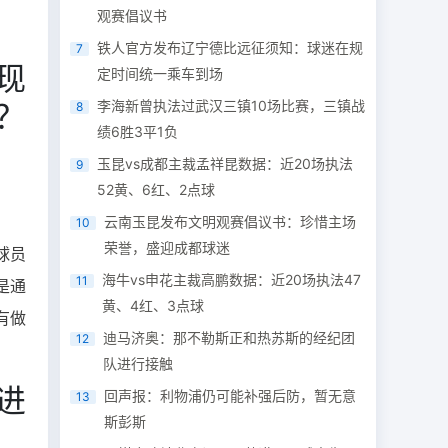
观赛倡议书
铁人官方发布辽宁德比远征须知：球迷在规
7
现
定时间统一乘车到场
？
李海新曾执法过武汉三镇10场比赛，三镇战
8
绩6胜3平1负
玉昆vs成都主裁孟祥昆数据：近20场执法
9
52黄、6红、2点球
云南玉昆发布文明观赛倡议书：珍惜主场
10
荣誉，盛迎成都球迷
球员
海牛vs申花主裁高鹏数据：近20场执法47
11
是通
黄、4红、3点球
有做
迪马济奥：那不勒斯正和热苏斯的经纪团
12
队进行接触
进
回声报：利物浦仍可能补强后防，暂无意
13
斯彭斯