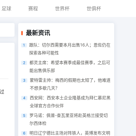
足球
赛程
世界杯
世俱杯
最新资讯
跟队：切尔西需要本月出售16人；恩佐仍在
1
探索各种可能性
都灵主席：希望本赛季成最佳赛季，之后可
2
能出售俱乐部
蒙特雷主帅：梅西的假期也太短了，他难道
3
不想多歇几天？
过
西安网：西安本土企业隆基成为拜仁慕尼黑
4
全球官方合作伙伴
罗马诺：佩普-查瓦里亚将赴英格兰接受切
5
尔西体检
明日辽宁德比主场对阵铁人，英博发布文明
6