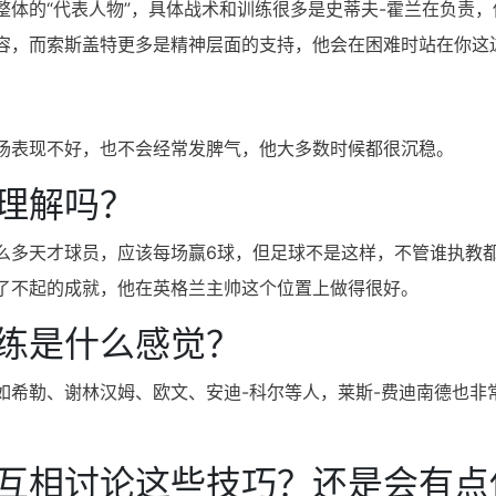
体的“代表人物”，具体战术和训练很多是史蒂夫-霍兰在负责，
容，而索斯盖特更多是精神层面的支持，他会在困难时站在你这
场表现不好，也不会经常发脾气，他大多数时候都很沉稳。
理解吗？
么多天才球员，应该每场赢6球，但足球不是这样，不管谁执教
了不起的成就，他在英格兰主帅这个位置上做得很好。
练是什么感觉？
如希勒、谢林汉姆、欧文、安迪-科尔等人，莱斯-费迪南德也非
互相讨论这些技巧？还是会有点