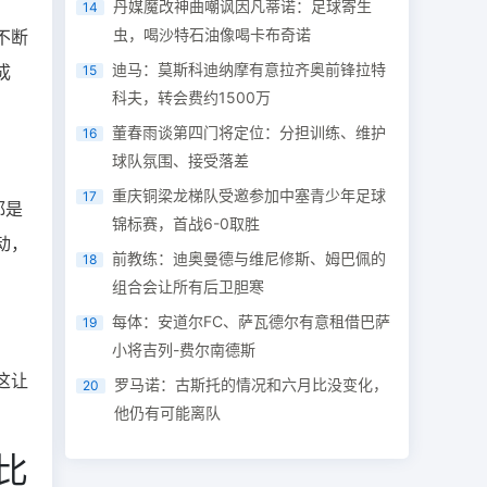
丹媒魔改神曲嘲讽因凡蒂诺：足球寄生
14
虫，喝沙特石油像喝卡布奇诺
不断
迪马：莫斯科迪纳摩有意拉齐奥前锋拉特
成
15
科夫，转会费约1500万
董春雨谈第四门将定位：分担训练、维护
16
球队氛围、接受落差
重庆铜梁龙梯队受邀参加中塞青少年足球
17
都是
锦标赛，首战6-0取胜
动，
前教练：迪奥曼德与维尼修斯、姆巴佩的
18
组合会让所有后卫胆寒
每体：安道尔FC、萨瓦德尔有意租借巴萨
19
小将吉列-费尔南德斯
这让
罗马诺：古斯托的情况和六月比没变化，
20
他仍有可能离队
比