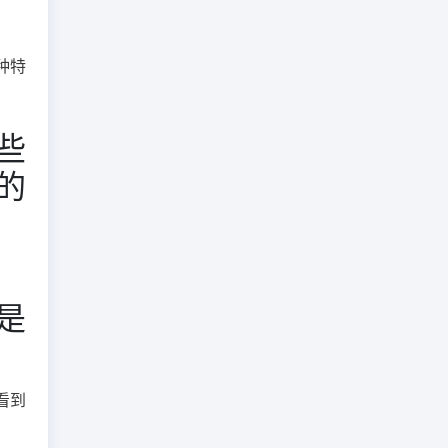
种特
些
的
是
看到
。