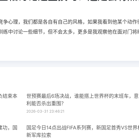
竞争心理，我们都是各自有自己的风格，如果我看到他某个动作
训练中讨论一些细节，但不会太多，更多是我观察他在面对门将
负结束本
世预赛最后6场决战，谁能搭上世界杯的末班车，意
利能否杀出重围？
2026-03-31 23:46:21
建功，国
国足今日14点出战FIFA系列赛，新国足首秀VS世界
新军库拉索