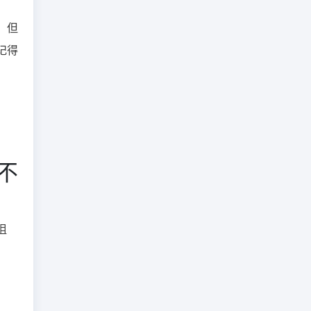
，但
记得
不
沮