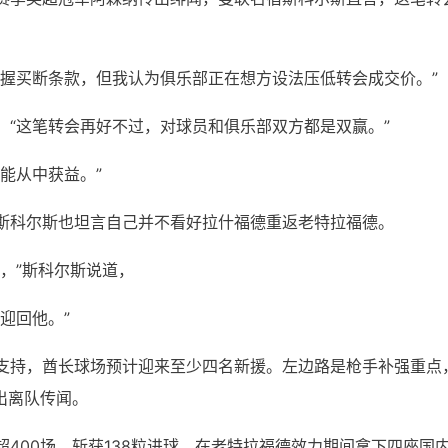
手握买断条款，但我认为俱乐部正在想方设法压低转会成交价。”
：“这笔转会再好不过，对球员和俱乐部双方都是双赢。”
能从中获益。”
斯科尔斯也坦言自己并不看好拉什福德重返老特拉福德。
，”斯科尔斯说道，
迎回他。”
支持，酋长球场预计迎来至少四名新援。左边路是枪手补强重点
出离队传闻。
400场，斩获138粒进球，在老特拉福德效力期间拿下四座国