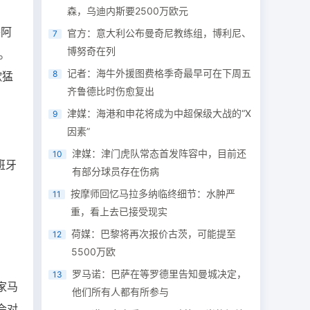
森，乌迪内斯要2500万欧元
-阿
官方：意大利公布曼奇尼教练组，博利尼、
7
博努奇在列
。
记者：海牛外援图费格季奇最早可在下周五
8
歌猛
齐鲁德比时伤愈复出
津媒：海港和申花将成为中超保级大战的“X
9
因素”
津媒：津门虎队常态首发阵容中，目前还
10
班牙
有部分球员存在伤病
按摩师回忆马拉多纳临终细节：水肿严
11
重，看上去已接受现实
荷媒：巴黎将再次报价古茨，可能提至
12
5500万欧
罗马诺：巴萨在等罗德里告知曼城决定，
13
家马
他们所有人都有所参与
会对