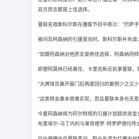
双方而言都是上佳选择。
曼联名宿斯科尔斯在播客节目中表示：“巴萨
被问及阿森纳的引援意向时，斯科尔斯补充道
“加盟阿森纳对他而言是绝佳选择，阿森纳同样
即便阿莫林已经离任、卡里克新近执掌曼联，
“大牌球员离开豪门后再度回归的案例少之又少
“这类转会基本很难实现，而且曼联本身也无意
今夏阿森纳将为阿尔特塔的引援计划提供资金
布里埃尔-马丁内利与莱昂德罗-特罗萨德均传
拉什福德出自曼联青训，职业生涯为红魔出战超