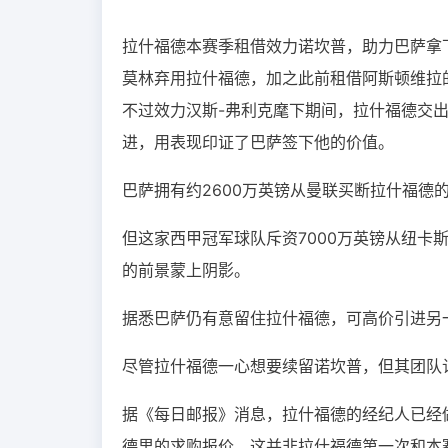
拉什福德本赛季租借效力诺坎普，助力巴萨拿
莫林弃用拉什福德，加之此前租借阿斯顿维拉
不过效力汉斯-弗利克麾下期间，拉什福德交出
进，用表现印证了巴萨签下他的价值。
巴萨拥有约2600万英镑从曼联买断拉什福德
但这家西甲冠军球队斥资7000万英镑从纽卡
的前景蒙上阴影。
据悉巴萨仍有意留住拉什福德，可高价引进另
尽管拉什福德一心想要续留诺坎普，但其团队
据《每日邮报》消息，拉什福德的经纪人已经
德里的求购报价。这并非拉什福德第一次和本