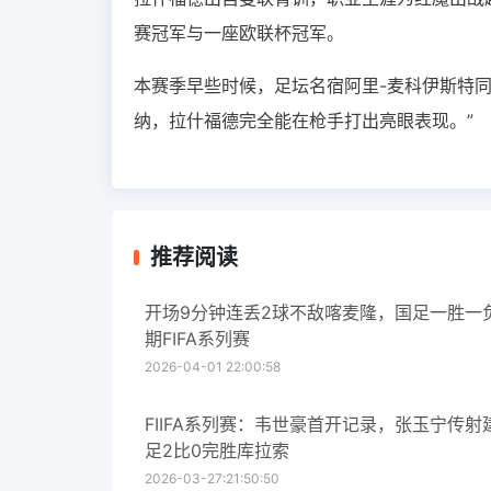
赛冠军与一座欧联杯冠军。
本赛季早些时候，足坛名宿阿里-麦科伊斯特
纳，拉什福德完全能在枪手打出亮眼表现。”
推荐阅读
开场9分钟连丢2球不敌喀麦隆，国足一胜一
期FIFA系列赛
2026-04-01 22:00:58
FIIFA系列赛：韦世豪首开记录，张玉宁传射
足2比0完胜库拉索
2026-03-27:21:50:50