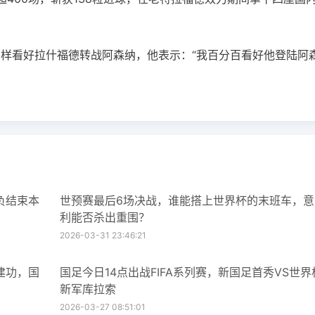
同样看好拉什福德转战阿森纳，他表示：“我百分百看好他登陆阿
负结束本
世预赛最后6场决战，谁能搭上世界杯的末班车，意
利能否杀出重围？
2026-03-31 23:46:21
建功，国
国足今日14点出战FIFA系列赛，新国足首秀VS世界
新军库拉索
2026-03-27 08:51:01