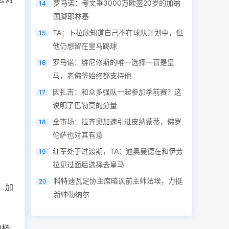
罗马诺：考文垂3000万欧签20岁的加纳
14
国脚耶林基
TA：卜拉欣知道自己不在球队计划中，但
15
他仍想留在皇马踢球
罗马诺：维尼修斯的唯一选择一直是皇
16
马，老佛爷始终都支持他
因扎吉：和众多强队一起参加季前赛？这
17
说明了巴勒莫的分量
全市场：拉齐奥加速引进皮纳蒙蒂，佛罗
18
伦萨也对其有意
红军处于过渡期，TA：迪奥曼德在和伊劳
19
拉见过面后选择去皇马
科特迪瓦足协主席暗讽前主帅法埃，力挺
20
，加
新帅勒纳尔
内杯