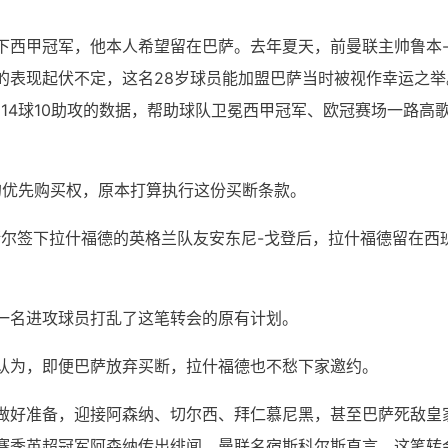
下西甲冠军，他本人希望留在巴萨。去年夏天，前曼联主帅鲁本
的表现起伏不定，这名28岁球员能加盟巴萨当时被视作幸运之举
14球10助攻的数据，帮助球队卫冕西甲冠军、欧冠赛场一路高
的优先购买权，原本打算执行这份买断条款。
斯尔签下拉什福德的英格兰队友安东尼-戈登后，拉什福德留在西
一名进攻球员打乱了这笔转会的原有计划。
认为，即便巴萨放弃买断，拉什福德也不愁下家邀约。
做好准备，迎接阿森纳、切尔西、拜仁慕尼黑，甚至巴萨死敌皇
赛季英超冠军阿森纳传出绯闻，曼联名宿斯科尔斯直言，这笔转