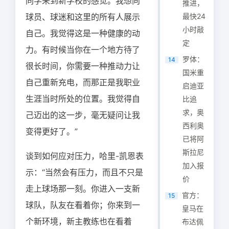
同学来到新学校的感觉。我想向
推进，
球员、球迷和这里的所有人展示
最快24
小时敲
自己。我觉得这是一种健康的动
定
力。有时候当你在一个地方待了
罗体：
14
很长时间，你需要一种推动力让
国米重
自己重新充电，而那正是我职业
启迪亚
生涯当时所处的位置。我觉得自
比追
求，奥
己迈出的这一步，毫无疑问让我
西利奥
变得更好了。”
已将阿
斯拉尼
谈到如何应对压力，哈里-凯恩表
加入报
示：“当然会有压力，而且不只是
价
走上球场那一刻。你进入一支新
官方：
15
球队，队友在看着你；你来到一
皇马在
个新环境，新主教练也在看着
布达佩