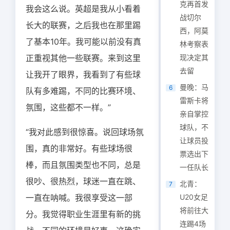
克再首发
我会这么说。英超是我从小看着
战切尔
长大的联赛，之后我也在那里踢
西，阿莫
了基本10年。我可能以前没有真
林考察表
正重视其他一些联赛。来到这里
现决定其
去留
让我开了眼界，我看到了有些球
曼晚：马
6
队有多难踢，不同的比赛环境、
雷斯卡将
氛围，这些都不一样。”
亲自掌控
球队，不
“我对此感到很惊喜。说回球场氛
让球员投
围，真的非常好。有些球场很
票选出下
棒，而且氛围类型也不同，总是
一任队长
很吵、很热烈，球迷一直在跳、
北青：
7
一直在呐喊。我很享受这一部
U20女足
将前往大
分。我觉得职业生涯里有新的挑
连踢4场