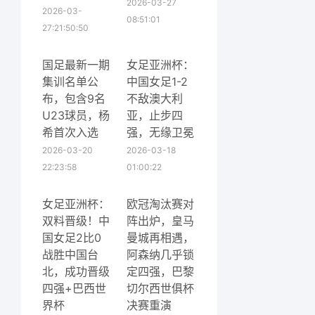
2026-03-27
2026-03-
08:51:01
27:21:50:50
国足最新一期
女足亚洲杯：
集训名单公
中国女足1-2
布，包含9名
不敌澳大利
U23球员，杨
亚，止步四
希首次入选
强，无缘卫冕
2026-03-20
2026-03-18
22:23:58
01:00:22
女足亚洲杯：
欧冠淘汰赛对
双料晋级！中
阵出炉，皇马
国女足2比0
曼城再相遇，
战胜中国台
阿森纳几乎锁
北，成功晋级
定四强，巴黎
四强+巴西世
切尔西世俱杯
界杯
决赛重演