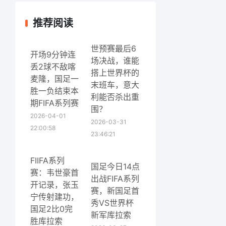
推荐阅读
世预赛最后6
开场9分钟连
场决战，谁能
丢2球不敌喀
搭上世界杯的
麦隆，国足一
末班车，意大
胜一负结束本
利能否杀出重
期FIFA系列赛
围？
2026-04-01
2026-03-31
22:00:58
23:46:21
FIIFA系列
国足今日14点
赛：韦世豪首
出战FIFA系列
开记录，张玉
赛，新国足首
宁传射建功，
秀VS世界杯
国足2比0完
新军库拉索
胜库拉索