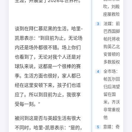
生涯，并展望了2026年世界杯。
吹，刘殿
座屡救险
法媒：前
3
谈到在拜仁慕尼黑的生活，哈里-
巴西国脚
凯恩表示：“到目前为止，无论场
帕托将收
购英乙北
内还是场外都很不错。场上你们
安普顿的
也看到了，无论对我个人还是对
多数股权
球队来说，这都是一个很棒的赛
全市场：
4
季。生活方面也很好，家人都已
帕瓦尔回
经在这里安顿下来，孩子们也适
归后渴望
应了。所以到目前为止，我很享
留在国
米，齐沃
受每一刻。”
非常重视
他
被问到这是否与英超生活有很大
意媒：奇
不同时，哈里-凯恩表示：“是的，
5