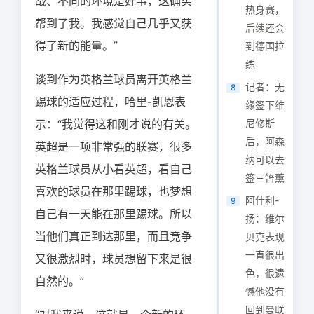
战、不同的环境是好事，这确实
热身赛，
帮到了我。我感觉自己几乎又获
后续还会
得了新的能量。”
到德国拉
练
谈到作为英格兰球员离开英格兰
记者：无
8
踢球的适应过程，哈里-凯恩表
缘签下维
示：“我觉得这和刚才说的有关。
尼修斯
后，阿森
英超是一项非常强的联赛，很多
纳可以去
英格兰球员从小看英超，看自己
签三笘薰
喜欢的球员在那里踢球，也梦想
阿什利-
9
自己有一天能在那里踢球。所以
扬：维尔
当他们真正到达那里，而且竞争
贝克表现
一直很出
又很激烈时，球员想留下来是很
色，很遗
自然的。”
憾他没有
回到曼联