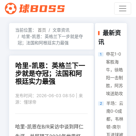
当前位置：
首页
文章资讯
最新资
哈里-凯恩：英格兰下一步就是夺
讯
冠；法国和阿根廷实力最强
申花1-0
1
客胜海
哈里-凯恩：英格兰下一
牛，徐皓
步就是夺冠；法国和阿
阳一击制
根廷实力最强
胜，阿苏
埃送助攻
发布时间：2026-06-03 08:50 | 来
源：懂球帝
半场：云
2
南0-0成
都，韦林
哈里-凯恩在B/R采访中谈到拜仁
顿-席尔
瓦进球被