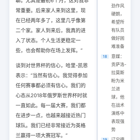
聊。尤其是最初6个月，这对我非
劲作风
常重要。后来家人来到这里，现
硬朗，
在已经两年多了，这里几乎像第
希望所
二个家。家人到来后，我真的进
有队员
做好困
入了状态。个人生活更稳定一
难准备
些，也会帮助你在场上发挥。”
意媒：
18
贡萨洛-
谈到对世界杯的信心，哈里-凯恩
拉莫斯
表示：“当然有信心。我觉得参加
盼为米
任何赛事都必须有信心。我们的
兰进
心态从2018年俄罗斯世界杯时就
球，他
一直如此。每一届大赛，我们都
在战术
演练中
在进步一点，也越来越接近热门
表现强
球队。我们已经非常接近为英格
势
兰赢得一项大赛冠军。”
辽宁德
19