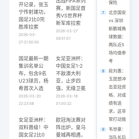
出战FIFA系列
保险
开记录，张玉
赛，新国足首
宁传射建功，
北京国安
7
秀VS世界杯
国足2比0完
vs 深圳
新军库拉索
胜库拉索
新鹏城角
2026-03-27
2026-03-
球数据：
08:51:01
27:21:50:50
两队近5
场均值参
国足最新一期
女足亚洲杯：
考
集训名单公
中国女足1-2
段刘愚：
8
布，包含9名
不敌澳大利
玉昆想冲
U23球员，杨
亚，止步四
击亚冠资
希首次入选
强，无缘卫冕
格、对成
2026-03-20
2026-03-18
绩有追
22:23:58
01:00:22
求，这非
常打动我
女足亚洲杯：
欧冠淘汰赛对
双料晋级！中
阵出炉，皇马
韦世豪：
9
国女足2比0
曼城再相遇，
当队长后