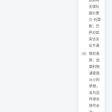
无球队
报价费
兰-托雷
斯；巴
萨对其
采访言
论不满
穆尼奥
12
斯：加
盟利物
浦是我
从小的
梦想，
会为这
件球衣
拼尽全
力