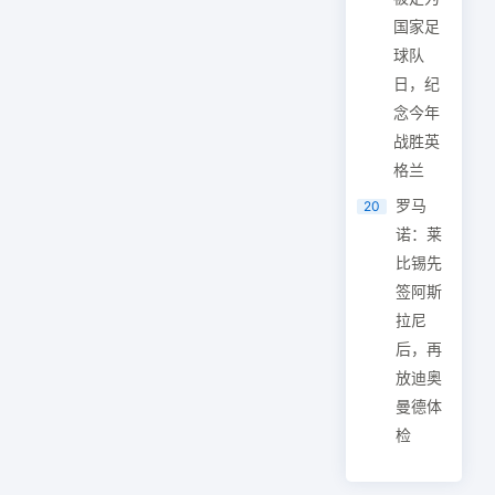
国家足
球队
日，纪
念今年
战胜英
格兰
罗马
20
诺：莱
比锡先
签阿斯
拉尼
后，再
放迪奥
曼德体
检