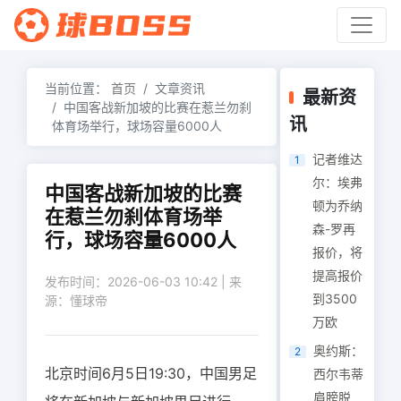
当前位置：
首页
文章资讯
最新资
中国客战新加坡的比赛在惹兰勿刹
讯
体育场举行，球场容量6000人
记者维达
1
尔：埃弗
中国客战新加坡的比赛
顿为乔纳
在惹兰勿刹体育场举
森-罗再
行，球场容量6000人
报价，将
提高报价
发布时间：2026-06-03 10:42 | 来
到3500
源：懂球帝
万欧
奥约斯：
2
北京时间6月5日19:30，中国男足
西尔韦蒂
肩膀脱