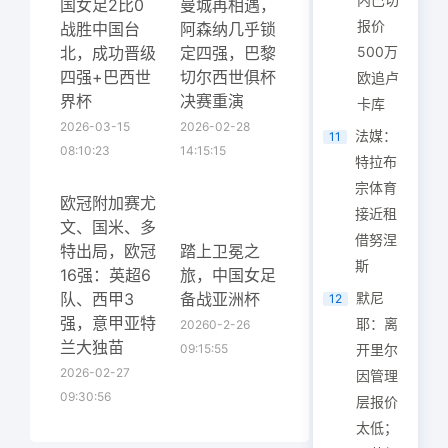
国女足2比0
曼城再相遇，
报价
战胜中国台
阿森纳几乎锁
北，成功晋级
定四强，巴黎
500万
四强+巴西世
切尔西世俱杯
欧追卢
界杯
决赛重演
卡库
2026-03-15
2026-02-28
法媒：
11
08:10:23
14:15:15
特拉布
宗体育
欧冠附加赛尤
接近租
文、国米、多
借努涅
特出局，欧冠
踏上卫冕之
斯
16强：英超6
旅，中国女足
队、西甲3
备战亚洲杯
默尼
12
强，意甲亚特
耶：离
20260-2-26
兰大独苗
09:15:55
开里尔
2026-02-27
因管理
09:30:56
层报价
太低；