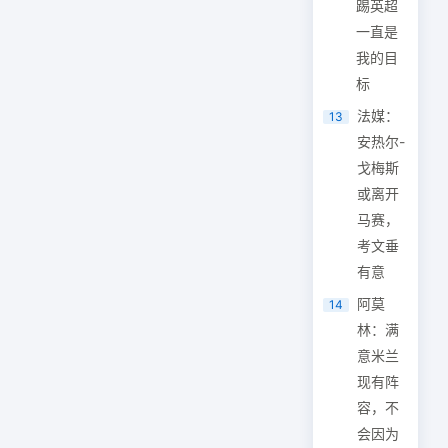
踢英超
一直是
我的目
标
法媒：
13
安热尔-
戈梅斯
或离开
马赛，
考文垂
有意
阿莫
14
林：满
意米兰
现有阵
容，不
会因为