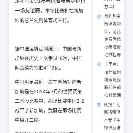
足将在新加坡与新加坡男足进行
力以赴
一场友谊赛，
本场比赛将在新加
热刺热身
3
坡的惹兰勿刹体育场举行。
赛爆发冲
突，范赫
克赛后怒
批赫塔费
据中国足协官网统计，中国与新
动作粗野
加坡在历史上交手过18次，中国
卡里克：
4
队战绩为12胜4平2负。
拉什福德
将跟随曼
中国男足最近一次在客场对阵新
联前往都
加坡是在2024年3月的世预赛第
柏林集训
二阶段比赛中，那场比赛中国2-2
队报：朗
5
战平了新加坡，武磊在那场比赛
斯将租借
中梅开二度。
本菲卡中
锋伊万诺