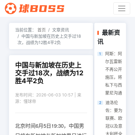
当前位置：
首页
文章资讯
最新资
中国与新加坡在历史上交手过18
讯
次，战绩为12胜4平2负
阿斯：阿
1
尔瓦雷斯
中国与新加坡在历史上
不再公开
交手过18次，战绩为12
施压，将
胜4平2负
私下与西
蒙尼沟通
发布时间：2026-06-03 10:57 | 来
源：懂球帝
迪洛伦
2
佐：要为
联赛、欧
北京时间6月5日19:30，中国男
冠以及意
大利杯全