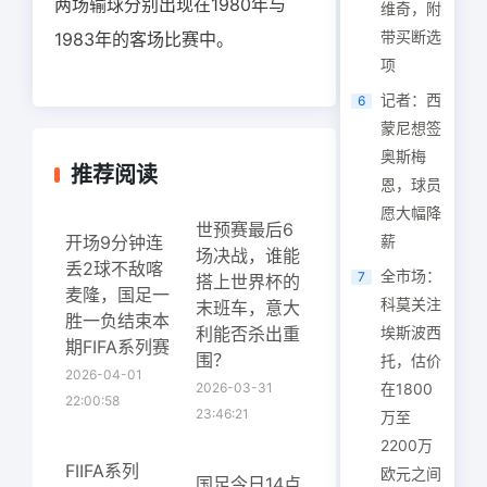
两场输球分别出现在1980年与
维奇，附
带买断选
1983年的客场比赛中。
项
记者：西
6
蒙尼想签
奥斯梅
推荐阅读
恩，球员
愿大幅降
世预赛最后6
开场9分钟连
薪
场决战，谁能
丢2球不敌喀
全市场：
7
搭上世界杯的
麦隆，国足一
科莫关注
末班车，意大
胜一负结束本
利能否杀出重
埃斯波西
期FIFA系列赛
围？
托，估价
2026-04-01
2026-03-31
在1800
22:00:58
23:46:21
万至
2200万
FIIFA系列
欧元之间
国足今日14点