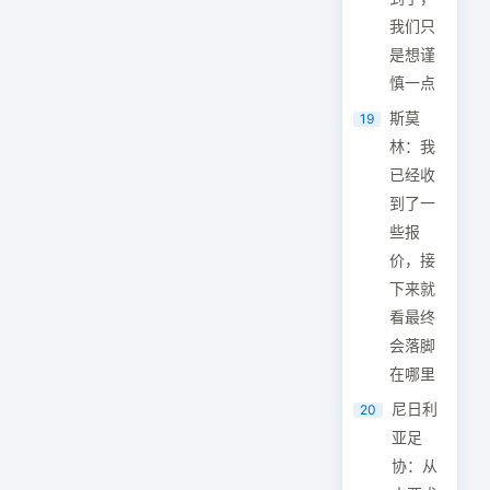
我们只
是想谨
慎一点
斯莫
19
林：我
已经收
到了一
些报
价，接
下来就
看最终
会落脚
在哪里
尼日利
20
亚足
协：从