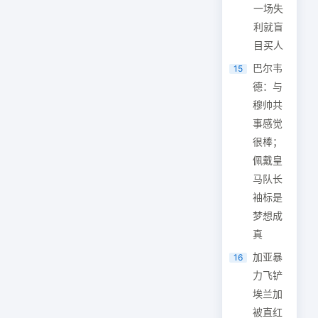
一场失
利就盲
目买人
巴尔韦
15
德：与
穆帅共
事感觉
很棒；
佩戴皇
马队长
袖标是
梦想成
真
加亚暴
16
力飞铲
埃兰加
被直红