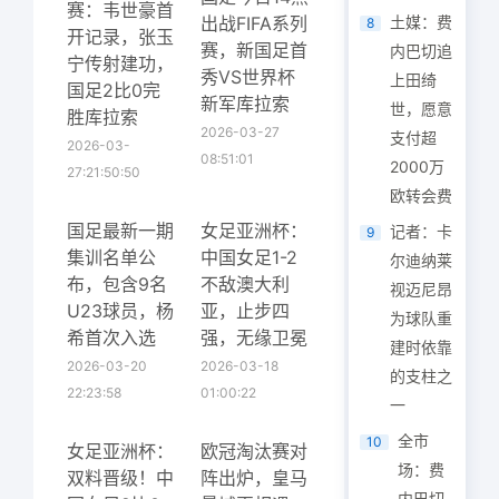
赛：韦世豪首
出战FIFA系列
土媒：费
8
开记录，张玉
赛，新国足首
内巴切追
宁传射建功，
秀VS世界杯
上田绮
国足2比0完
新军库拉索
世，愿意
胜库拉索
2026-03-27
支付超
2026-03-
08:51:01
2000万
27:21:50:50
欧转会费
国足最新一期
女足亚洲杯：
记者：卡
9
集训名单公
中国女足1-2
尔迪纳莱
布，包含9名
不敌澳大利
视迈尼昂
U23球员，杨
亚，止步四
为球队重
希首次入选
强，无缘卫冕
建时依靠
2026-03-20
2026-03-18
的支柱之
22:23:58
01:00:22
一
全市
10
女足亚洲杯：
欧冠淘汰赛对
场：费
双料晋级！中
阵出炉，皇马
内巴切