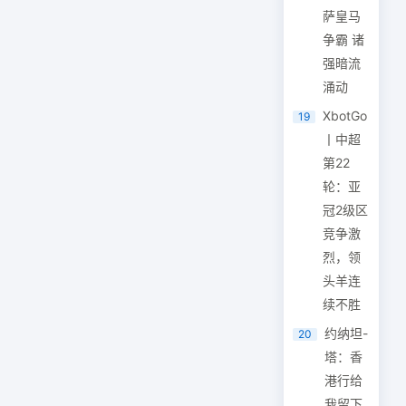
萨皇马
争霸 诸
强暗流
涌动
XbotGo
19
丨中超
第22
轮：亚
冠2级区
竞争激
烈，领
头羊连
续不胜
约纳坦-
20
塔：香
港行给
我留下