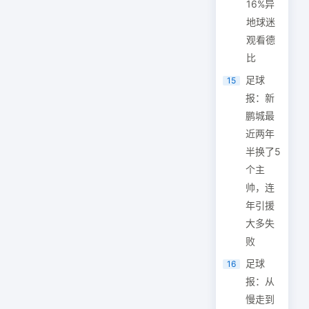
16%异
地球迷
观看德
比
足球
15
报：新
鹏城最
近两年
半换了5
个主
帅，连
年引援
大多失
败
足球
16
报：从
慢走到