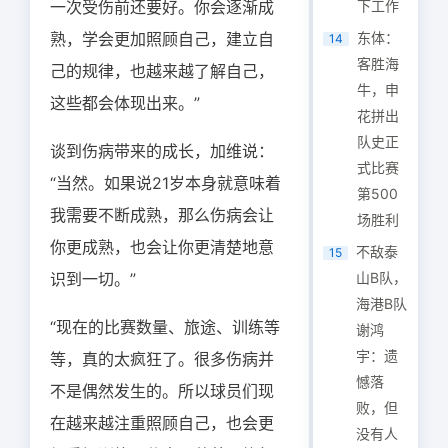
一次受伤前还要好。你会逐渐成
下工作
熟，学会更加照顾自己，建立自
东体：
14
客胜海
己的规律，也越来越了解自己，
牛，申
这些都会体现出来。”
花拼出
队史正
谈到伤病带来的成长，加维说：
式比赛
“当然。如果说21岁本身就意味着
第500
我需要不断成熟，那么伤病会让
场胜利
你更成熟，也会让你更清楚地意
不敌泰
15
识到一切。”
山B队，
海港B队
“现在的比赛数量、旅途、训练等
谢鸿
宇：遗
等，真的太疯狂了。很多伤病并
憾落
不是偶然发生的。所以球员们现
败，但
在越来越注重照顾自己，也会更
没有人