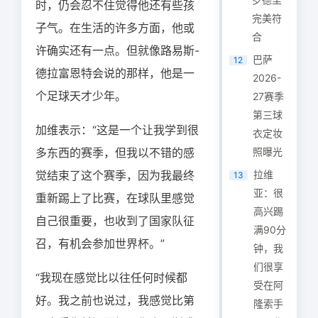
时，仍会忍不住觉得他还有些孩
完美符
子气。在生活的许多方面，他或
合
许确实还有一点。但就像路易斯-
巴萨
12
德拉富恩特会说的那样，他是一
2026-
个足球天才少年。
27赛季
第三球
加维表示：“这是一个让我学到很
衣定妆
多东西的赛季，但我以不错的感
照曝光
觉结束了这个赛季，因为我最终
拉维
13
亚：很
重新踢上了比赛，在球队里感觉
高兴踢
自己很重要，也收到了国家队征
满90分
召，有机会参加世界杯。”
钟，我
们很享
“我现在感觉比以往任何时候都
受在阿
好。我之前也说过，我感觉比第
隆索手