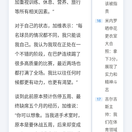
加重视训练、休息、营养、旅行
该被指
等所有相关因素。”
责
米内罗
16
对于自己的状态，加维表示：“每
晒申花
名球员的情况都不同，我只能谈
更衣室
大合
我自己。我认为我现在正处在一
照：拿
个不错的阶段，在巴萨连续踢了
下3分，
很多高质量的比赛，最近两场也
展现了
都打满了全场。我比以往任何时
实力和
候都更有动力，也更有渴望。”
精神斗
志
谈到此前原本预计伤停五周、最
吉尔吉
17
终缺席五个月的经历，加维说：
斯主
帅：我
“你可以想象。当我进手术室时，
们在体
原本是要休战五周，后来却变成
育领域