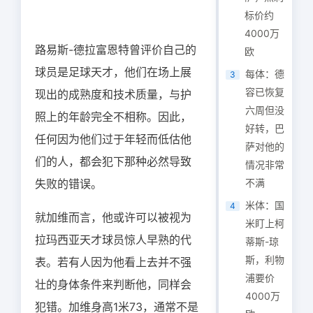
标价约
4000万
路易斯-德拉富恩特曾评价自己的
欧
球员是足球天才，他们在场上展
每体：德
3
容已恢复
现出的成熟度和技术质量，与护
六周但没
照上的年龄完全不相称。因此，
好转，巴
任何因为他们过于年轻而低估他
萨对他的
们的人，都会犯下那种必然导致
情况非常
失败的错误。
不满
米体：国
4
就加维而言，他或许可以被视为
米盯上柯
拉玛西亚天才球员惊人早熟的代
蒂斯-琼
斯，利物
表。若有人因为他看上去并不强
浦要价
壮的身体条件来判断他，同样会
4000万
犯错。加维身高1米73，通常不是