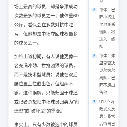
欧
场上最高的球员，却是争顶成功
每体：巴
5
次数最多的球员之一；他体重69
萨小将法
公斤，看似会在多数对抗中吃
里尼亚斯
留队，将
亏，但他却是中场夺回球权最多
进入一线
的球员之一。
队
每体：弗
加维出道初期，有人说他更像一
6
里克否决
名充满冲劲、拼抢凶狠的球员，
贝尔纳尔
而不是技术型球员；说他在双后
离队，巴
腰位置上拦截出色，但组织不
萨不想出
够。这种误解，只能归因于球迷
售他
或记者总想把中场球员归类为“创
U17卢琦
7
政发文反
造型”或“破坏型”的需要。
思：我常
后悔自己
事实上，只有少数被选中的球员