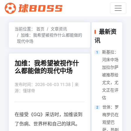
当前位置：
首页
文章资讯
最新资
加维：我希望被视作什么都能做的
讯
现代中场
斯基拉：
1
河床中场
加维：我希望被视作什
加拉尔萨
么都能做的现代中场
被推荐给
尤文，尤
发布时间：2026-06-03 11:38 | 来
文正在评
源：懂球帝
估
世体：罗
2
在接受《GQ》采访时，加维谈到
梅罗仍在
观望巴
了伤病、世界杯和自己的球风。
萨，热刺