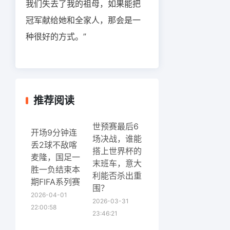
我们失去了我的祖母，如果能把
冠军献给她和全家人，那会是一
种很好的方式。”
推荐阅读
世预赛最后6
开场9分钟连
场决战，谁能
丢2球不敌喀
搭上世界杯的
麦隆，国足一
末班车，意大
胜一负结束本
利能否杀出重
期FIFA系列赛
围？
2026-04-01
2026-03-31
22:00:58
23:46:21