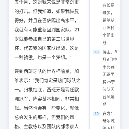
五个月，这对我来说是非常沉重
有长足
的打击。但我知道，如果我恢复
进步，
得好，并且在巴萨踢出高水平，
希望从
亚洲杯
我就有可能重新回到国家队。21
小组出
岁就能参加自己的第二届世界
线
杯，代表我的国家队出战，这是
博主：8
18
一种骄傲，也是一个梦想。”
月9日中
甲比赛
谈到西班牙队的世界杯前景，加
无锡吴
维表示：“我们肯定是热门球队之
钩vs宁
一。归根结底，西班牙是现任欧
波队因
台风延
洲冠军，阵容基本相同，非常相
期
似。当然也会有一些变化，就像
官方：
19
总会发生的那样，但我们的风
赫尔城
格、主教练以及团队内部像家人
签下特