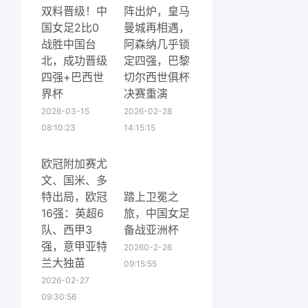
双料晋级！中
阵出炉，皇马
国女足2比0
曼城再相遇，
战胜中国台
阿森纳几乎锁
北，成功晋级
定四强，巴黎
四强+巴西世
切尔西世俱杯
界杯
决赛重演
2026-03-15
2026-02-28
08:10:23
14:15:15
欧冠附加赛尤
文、国米、多
特出局，欧冠
踏上卫冕之
16强：英超6
旅，中国女足
队、西甲3
备战亚洲杯
强，意甲亚特
20260-2-26
兰大独苗
09:15:55
2026-02-27
09:30:56