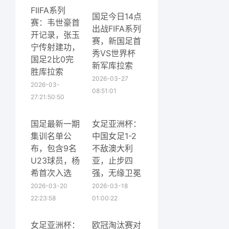
FIIFA系列
国足今日14点
赛：韦世豪首
出战FIFA系列
开记录，张玉
赛，新国足首
宁传射建功，
秀VS世界杯
国足2比0完
新军库拉索
胜库拉索
2026-03-27
2026-03-
08:51:01
27:21:50:50
国足最新一期
女足亚洲杯：
集训名单公
中国女足1-2
布，包含9名
不敌澳大利
U23球员，杨
亚，止步四
希首次入选
强，无缘卫冕
2026-03-20
2026-03-18
22:23:58
01:00:22
女足亚洲杯：
欧冠淘汰赛对