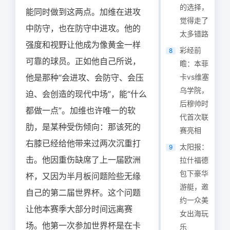
的选择，
能同时做到这两点。加维在进攻
觉得走了
中防守，也在防守中进攻。他的
太多错路
强度和视野让他成为像黄金一样
彩经前
8
可靠的球员。正如他自己所说，
瞻：本菲
他是那种“会进攻、会防守、会压
卡vs维塞
乌学院，
迫、会创造的现代中场”，能“什么
后穆帅时
都做一点”。加维也许唯一的软
代首次联
肋，是某种受伤倾向：那该死的
赛亮相
右膝已经给他带来过两次沉重打
太阳报：
9
击。他因重伤缺席了上一届欧洲
拉什福德
包下豪华
杯，又因为半月板问题险些无缘
游艇，邀
自己的第二届世界杯。这个问题
约一众美
让他本赛季大部分时间远离赛
女出海玩
场。他第一次参加世界杯是在卡
乐