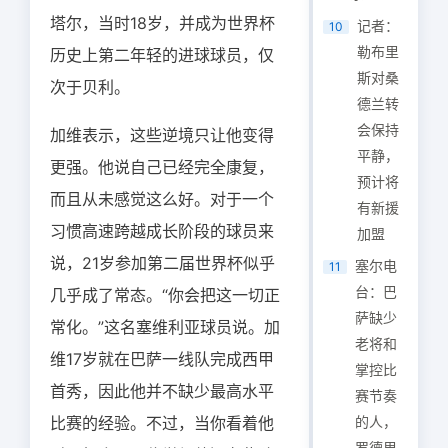
塔尔，当时18岁，并成为世界杯
记者：
10
勒布里
历史上第二年轻的进球球员，仅
斯对桑
次于贝利。
德兰转
会保持
加维表示，这些逆境只让他变得
平静，
更强。他说自己已经完全康复，
预计将
而且从未感觉这么好。对于一个
有新援
习惯高速跨越成长阶段的球员来
加盟
说，21岁参加第二届世界杯似乎
塞尔电
11
台：巴
几乎成了常态。“你会把这一切正
萨缺少
常化。”这名塞维利亚球员说。加
老将和
维17岁就在巴萨一线队完成西甲
掌控比
首秀，因此他并不缺少最高水平
赛节奏
比赛的经验。不过，当你看着他
的人，
罗德里