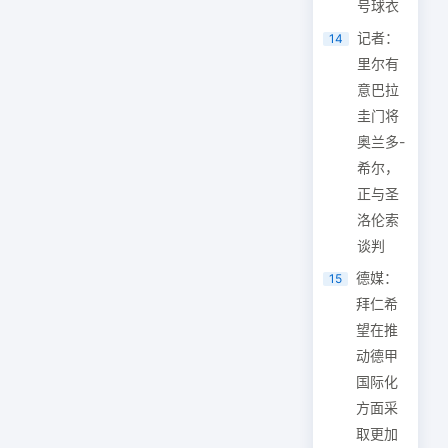
号球衣
记者：
14
里尔有
意巴拉
圭门将
奥兰多-
希尔，
正与圣
洛伦索
谈判
德媒：
15
拜仁希
望在推
动德甲
国际化
方面采
取更加