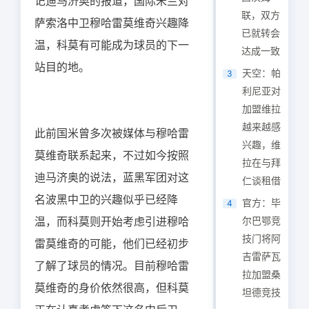
记迪马济奥的报道，国际米兰对
联，双方
萨索洛中卫穆哈雷莫维奇兴趣降
已就转会
温，科莫有可能成为球员的下一
达成一致
站目的地。
天空：帕
3
利尼亚对
加盟维拉
越来越感
此前国米曾多次被媒体与穆哈雷
兴趣，维
莫维奇联系起来，不过如今按照
拉在与拜
迪马济奥的说法，蓝黑军团对这
仁谈租借
名波黑中卫的兴趣似乎已经降
官方：毕
4
温，而科莫则开始考虑引进穆哈
尔巴鄂竞
技门将阿
雷莫维奇的可能，他们已经初步
吉雷萨瓦
了解了球员的情况。目前穆哈雷
拉加盟桑
莫维奇的身价依然很高，但科莫
坦德竞技