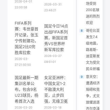
2026-04-01
场受到
2026-03-31
22:00:58
200名球
23:46:21
迷的热烈
欢迎
FIIFA系列
国足今日14点
赛：韦世豪首
哥伦比亚
8
出战FIFA系列
开记录，张玉
发生7.4
赛，新国足首
宁传射建功，
级地震，
秀VS世界杯
国足2比0完
新军库拉索
路易斯-
胜库拉索
迪亚斯发
2026-03-27
2026-03-
08:51:01
文为受灾
27:21:50:50
民众祈福
意天空：
9
国足最新一期
女足亚洲杯：
遭遇经济
集训名单公
中国女足1-2
布，包含9名
不敌澳大利
阻碍和竞
U23球员，杨
亚，止步四
争，尤文
希首次入选
强，无缘卫冕
放缓追逐
2026-03-20
2026-03-18
齐尔克泽