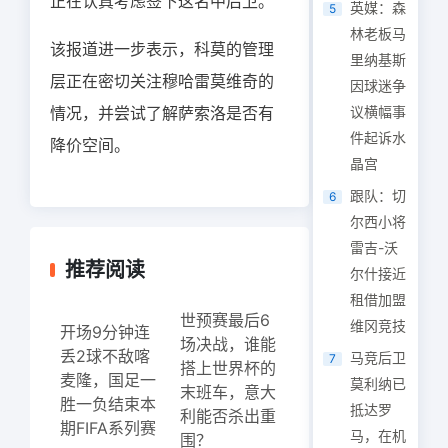
正在认真考虑签下这名中后卫。
英媒：森
5
林老板马
该报道进一步表示，科莫的管理
里纳基斯
层正在密切关注穆哈雷莫维奇的
因球迷争
情况，并尝试了解萨索洛是否有
议横幅事
件起诉水
降价空间。
晶宫
跟队：切
6
尔西小将
雷吉-沃
推荐阅读
尔什接近
租借加盟
世预赛最后6
维冈竞技
开场9分钟连
场决战，谁能
丢2球不敌喀
马竞后卫
7
搭上世界杯的
麦隆，国足一
莫利纳已
末班车，意大
胜一负结束本
抵达罗
利能否杀出重
期FIFA系列赛
马，在机
围？