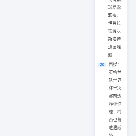
球暴露
顽疾，
伊劳拉
需解决
斯洛特
遗留难
题
西媒：
20
英格兰
队世界
杯半决
赛前遭
炸弹惊
魂；梅
西也曾
遭遇威
胁