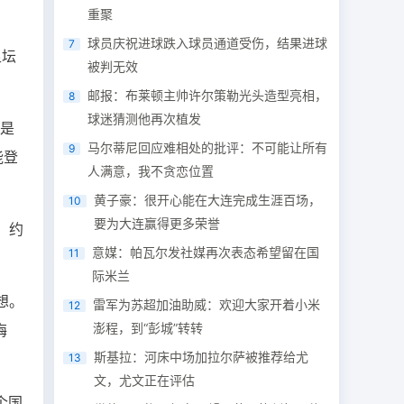
重聚
球员庆祝进球跌入球员通道受伤，结果进球
7
足坛
被判无效
邮报：布莱顿主帅许尔策勒光头造型亮相，
8
球迷猜测他再次植发
的是
马尔蒂尼回应难相处的批评：不可能让所有
9
能登
人满意，我不贪恋位置
黄子豪：很开心能在大连完成生涯百场，
10
要为大连赢得更多荣誉
、约
意媒：帕瓦尔发社媒再次表态希望留在国
11
际米兰
想。
雷军为苏超加油助威：欢迎大家开着小米
12
澎程，到“彭城”转转
梅
斯基拉：河床中场加拉尔萨被推荐给尤
13
文，尤文正在评估
个国