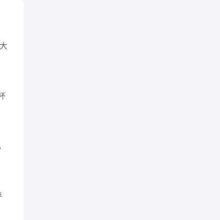
大
杯
，
乎