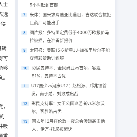
人士
5小时赶到首都
先选
米体：国米求购迪亚比遇阻，吉达联合抗拒
7
且药厂可能出手
获得
图片报：多特固定费低于4000万欧报价马
8
拉被拒，在准备新报价
是转
太阳报：曼联15岁新星JJ-加布里埃尔不能
9
得可
穿博彩赞助训练服
能够
彩民支持率：金泉尚武vs首尔，客胜
10
51%，支持率占优
竞。
U17国少vs河床U17：赵松源、邝兆镭首
11
发，南子勋、刘致成出战
彩民支持率：女王公园巡游者vs米尔沃
12
竞，
尔，客胜略占优
的
因去年12月在伦敦一夜总会涉嫌袭击他
13
并吸
人，伊万-托尼被起诉
项重