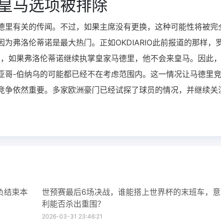
皇马选项被排除
德里有关的传闻。不过，如果主席没有更换，这种可能性将被完
为弗洛伦蒂诺是最大热门。正如OKDIARIO此前报道的那样，
示，如果弗洛伦蒂诺继续执掌皇家马德里，他不会来皇马。因此
亚哥-伯纳乌的可能都已经不在考虑范围内。这一情况让马德里
竞争依然重要。多家欧洲豪门已经试探了球员的情况，并继续关
负结束本
世预赛最后6场决战，谁能搭上世界杯的末班车，意
利能否杀出重围？
2026-03-31 23:46:21