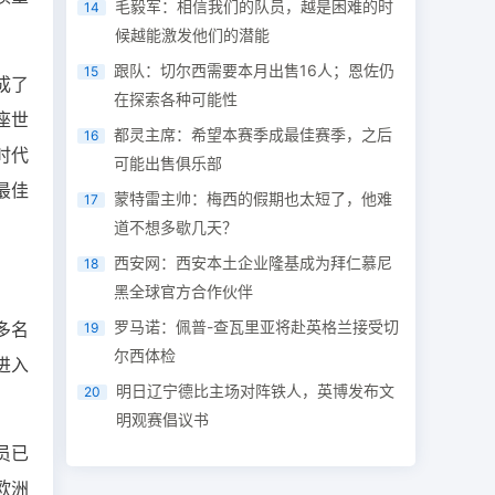
毛毅军：相信我们的队员，越是困难的时
14
候越能激发他们的潜能
跟队：切尔西需要本月出售16人；恩佐仍
15
成了
在探索各种可能性
座世
都灵主席：希望本赛季成最佳赛季，之后
16
时代
可能出售俱乐部
最佳
蒙特雷主帅：梅西的假期也太短了，他难
17
道不想多歇几天？
西安网：西安本土企业隆基成为拜仁慕尼
18
黑全球官方合作伙伴
罗马诺：佩普-查瓦里亚将赴英格兰接受切
多名
19
尔西体检
进入
明日辽宁德比主场对阵铁人，英博发布文
20
明观赛倡议书
员已
欧洲