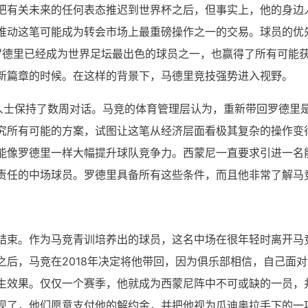
把有关未来的任何表态推迟到世界杯之后，但事实上，他的身边
推动这笔可能成为转会市场上最重磅操作之一的交易。球员的优
罗德里已经成为世界足坛最出色的球员之一，也赢得了所有可能
新篇章的时候。在这样的背景下，马德里竞技强势进入视野。
身边人士保持了数周对话。马竞的体育管理层认为，重新带回罗德里
究所有可能的方案，试图让这笔从经济层面看极其复杂的操作变
能像罗德里一样大幅提升球队竞争力。西蒙尼一直要求引进一名
责任的中场球员。罗德里具备所有这些条件，而且他非常了解马
结束。作为马竞青训培养出的球员，这名中场在很年轻时离开马
后，马竞在2018年决定将他带回，因为俱乐部相信，自己面对
生效果。仅仅一个赛季，他就成为西蒙尼阵中不可或缺的一员，
现了，他们愿意支付他的解约金，并把他视为瓜迪奥拉手下的一