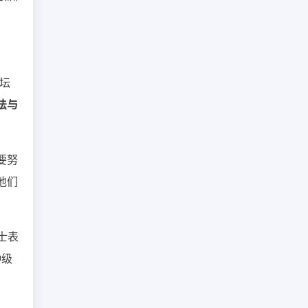
坛
法与
要努
他们
士表
种级