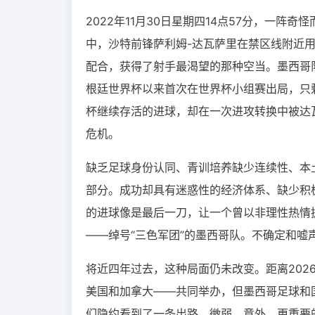
2022年11月30日星期四14点57分，一
中，沙特前锋萨利姆-达瓦萨里在禁区线附近
配合，获得了射手最渴望的那种空当。墨西哥队
根廷世界杯以来首次在世界杯小组赛出局，只
杯继续存活的进球，却在一次进攻转换中被达
危机。
缺乏足球身份认同、青训培养缺少连续性、本
部分。成功却具有迷惑性的经济体系、缺少积
的进球像是最后一刀，让一个曾以非理性热情
——绰号“三色军团”的墨西哥队。不确定和嘘
将近四年过去，这种局面仍未改变。距离20
美国和加拿大——共同举办，但墨西哥足球和
们隐约看到了一条出路，微弱、意外，更重要