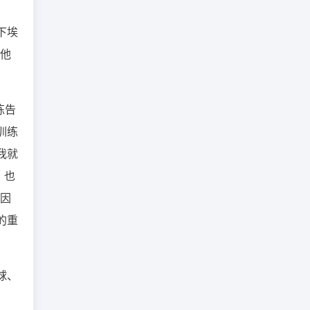
下埃
：他
练告
训练
我就
；也
，因
的重
球、