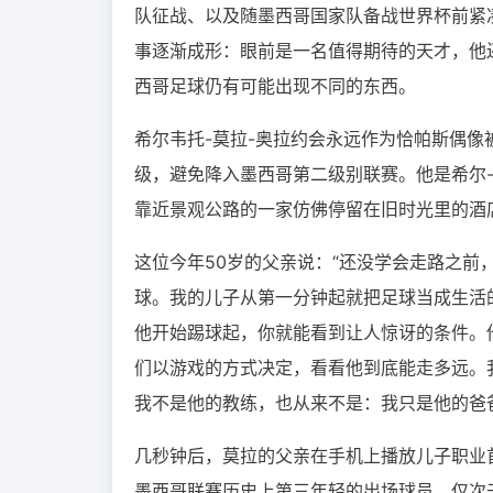
队征战、以及随墨西哥国家队备战世界杯前紧
事逐渐成形：眼前是一名值得期待的天才，他
西哥足球仍有可能出现不同的东西。
希尔韦托-莫拉-奥拉约会永远作为恰帕斯偶像
级，避免降入墨西哥第二级别联赛。他是希尔
靠近景观公路的一家仿佛停留在旧时光里的酒
这位今年50岁的父亲说：“还没学会走路之
球。我的儿子从第一分钟起就把足球当成生活
他开始踢球起，你就能看到让人惊讶的条件。
们以游戏的方式决定，看看他到底能走多远。
我不是他的教练，也从来不是：我只是他的爸
几秒钟后，莫拉的父亲在手机上播放儿子职业首
墨西哥联赛历史上第三年轻的出场球员，仅次于维