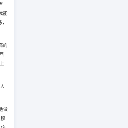
吉
我能
练，
高的
西
踏上
有人
他做
波穆
2年