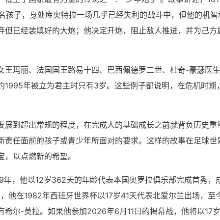
一名孩子，身处库奥特拉一场几乎已经失利的战斗中，但他的机智
弃但已经装填好的大炮；他决定开炮，阻止敌人推进，并为己方
女王玛丽、法国国王路易十四、巴西佩德罗二世、杜奇-豪瑟医
1995年被立为君主时只有3岁。这些例子都说明，在危机时期
。
发展到超出常规的程度，在完成人的基础成长之前就背负历史重
新责任面前的孩子或青少年所面对的要求。这样的故事在足球世
宝，以点燃新的希望。
009年，他以12岁362天的年龄代表本国奥罗拉俱乐部完成首秀，
他在1982年西班牙世界杯以17岁41天代表北爱尔兰出场，至
尔-莫拉。如果他参加2026年6月11日的揭幕战，他将以17