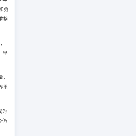
和勇
重整
生，
，早
量，
界里
成为
今仍
岁