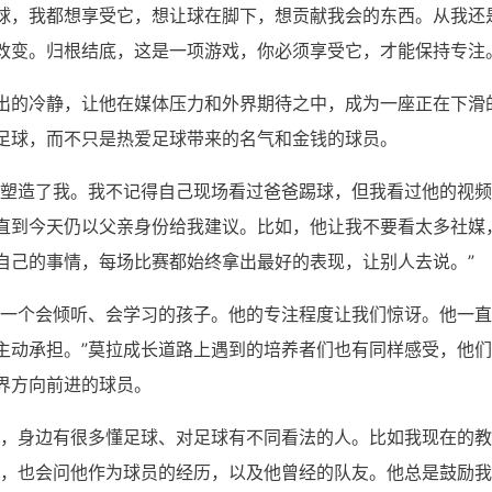
球，我都想享受它，想让球在脚下，想贡献我会的东西。从我还
改变。归根结底，这是一项游戏，你必须享受它，才能保持专注
出的冷静，让他在媒体压力和外界期待之中，成为一座正在下滑
足球，而不只是热爱足球带来的名气和金钱的球员。
这塑造了我。我不记得自己现场看过爸爸踢球，但我看过他的视
直到今天仍以父亲身份给我建议。比如，他让我不要看太多社媒
自己的事情，每场比赛都始终拿出最好的表现，让别人去说。”
是一个会倾听、会学习的孩子。他的专注程度让我们惊讶。他一
主动承担。”莫拉成长道路上遇到的培养者们也有同样感受，他
界方向前进的球员。
运，身边有很多懂足球、对足球有不同看法的人。比如我现在的教
习，也会问他作为球员的经历，以及他曾经的队友。他总是鼓励