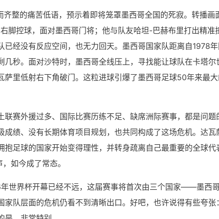
阵奇怪而齐整的痛苦低语，预示着即将笼罩墨西哥全国的死寂。转播画
用右脚控球，面对墨西哥门将；他与队友哈坦-巴赫布里打出精准
已经没有反应空间，也无力回天。墨西哥国家队距离自1978年
剩几秒。面对沙特时，墨西哥全线压上，寻找能让球队在卡塔尔
瓦萨里低射右下角破门。这粒进球引爆了墨西哥足球50年来最大
土联赛外援过多、国际比赛历练不足、缺席洲际赛事，都是问题
极成绩、没有长期体育项目规划，也共同构成了这场危机。达瓦
拥抱足球的国家开始变得理性，并转身疏离自己最重要的全球代
声，如今成了常态。
26年世界杯开幕已经不远，这届赛事将首次由三个国家——墨西
国家队层面的危机仍看不到清晰出口。好吧，也许说得有些夸张
的是，非常特别。