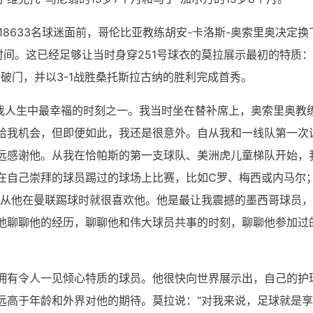
场18633名球迷面前，哥伦比亚教练胡安-卡洛斯-奥索里奥决定换
时间。这已经足够让当时身穿251号球衣的莫拉展示最初的特质
破门，并以3-1战胜桑托斯拉古纳的胜利完成首秀。
是我人生中最幸福的时刻之一。我当时坐在替补席上，奥索里奥教
给我机会，但即便如此，我还是很意外。自从我和一线队第一次
远感谢他。从我在恰帕斯的第一支球队、美洲虎儿童梯队开始，
在自己崇拜的球员踢过的球场上比赛，比如C罗、梅西或内马尔
我从他在曼联踢球时就很喜欢他。他是最让我震撼的墨西哥球员
他聊聊他的经历，聊聊他和伟大球员共事的时刻，聊聊他参加过
拥有令人一见倾心特质的球员。他很快向世界展示出，自己的护
远高于年龄和外界对他的期待。莫拉说：“对我来说，足球就是享