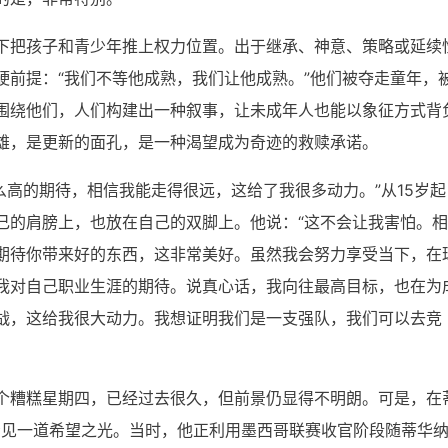
下把孩子和青少年推上权力位置。出于继承、神意、策略或延续
硬前提：“我们不等他成熟，我们让他成熟。”他们被夺走童年，
围绕他们，人们构建出一种叙事，让未成年人也能以象征方式背
雄，是更新的面孔，是一种渴望成为奇迹的救赎承诺。
么高的期待，相信我能走得很远，这给了我很多动力。”从15岁起
己的肩膀上，也放在自己的双脚上。他说：“这不会让我害怕。相
期待你带来好的东西，这非常美好。虽然我会努力享受当下，在
我对自己职业生涯的期待。说真心话，我向往最高目标，也在为
战，这给我很大动力。我想证明我们是一支强队，我们可以去竞
个糟糕星期四，已经过去很久，但前景仍显得不明朗。可是，在
看见一道希望之光。当时，他正利用墨西哥联赛收官阶段随蒂华