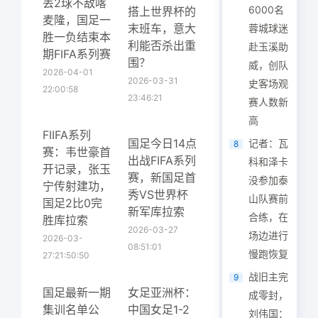
丢2球不敌喀
6000名
搭上世界杯的
麦隆，国足一
末班车，意大
蓉城球迷
胜一负结束本
利能否杀出重
赴玉溪助
期FIFA系列赛
围？
威，创队
2026-04-01
2026-03-31
史客场观
22:00:58
23:46:21
赛人数新
高
FIIFA系列
国足今日14点
记者：瓦
8
赛：韦世豪首
出战FIFA系列
科和泽卡
开记录，张玉
赛，新国足首
没参加泰
宁传射建功，
秀VS世界杯
山队赛前
国足2比0完
新军库拉索
合练，在
胜库拉索
2026-03-27
场边进行
2026-03-
08:51:01
慢跑恢复
27:21:50:50
战旧主完
9
国足最新一期
女足亚洲杯：
成零封，
集训名单公
中国女足1-2
刘伟国：