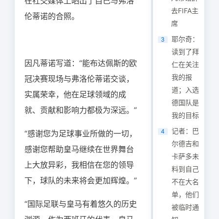
在社交媒体上晒出了自己与弗洛
去FIFA主
伦蒂诺的合照。
席
耶尔奇：
3
读到了拜
因凡蒂诺写道：“能布达佩斯的欧
仁在关注
我的报
冠决赛现场与弗洛伦蒂诺交谈，
道；入选
实属荣幸，他在足球领域的成
德国队是
就、贡献和影响力都极为深远。”
我的目标
记者：巴
4
“感谢您为足球事业所做的一切，
尔德吉和
感谢您帮助皇马继续在世界舞台
卡萨多未
上大放异彩，我相信在您的领导
料到自己
下，球队的未来将会更加辉煌。”
不在大名
单，他们
“国际足联与皇马有着悠久的历史
被临时通