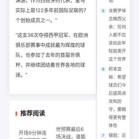
渊源，作为西班牙的代表，皇马
知
实际上是122多年前国际足联的7
龙赛罗悼
5
念梅西父
个创始成员之一。”
亲：任何
“这支36次夺得西甲冠军、在欧洲
人都不应
该如此年
俱乐部赛事中成就最为辉煌的球
轻就离开
队，也参加了去年的首届世俱
这个世界
杯，并继续团结着世界各地的球
邦本宜
6
迷。”
裕：希望
球员们今
后提高进
攻和防
守，要踢
推荐阅读
得更有整
体性
世预赛最后6
开场9分钟连
锦观：近
7
场决战，谁能