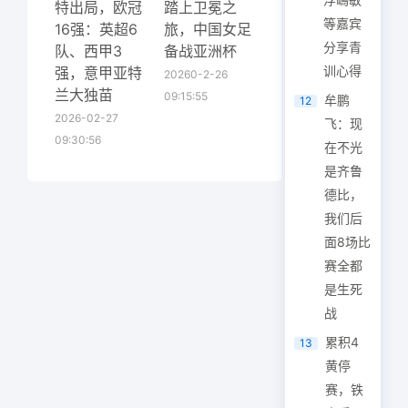
特出局，欧冠
踏上卫冕之
等嘉宾
16强：英超6
旅，中国女足
分享青
队、西甲3
备战亚洲杯
训心得
强，意甲亚特
20260-2-26
兰大独苗
09:15:55
牟鹏
12
2026-02-27
飞：现
09:30:56
在不光
是齐鲁
德比，
我们后
面8场比
赛全都
是生死
战
累积4
13
黄停
赛，铁