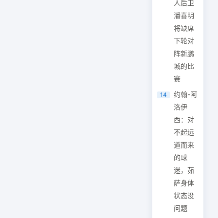
人后卫
潘喜明
将缺席
下轮对
阵新鹏
城的比
赛
约翰-阿
14
洛伊
西：对
不起远
道而来
的球
迷，茹
萨身体
状态没
问题