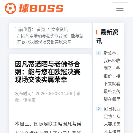
当前位置：
首页
文章资讯
最新资
因凡蒂诺晒与老佛爷合照：能与您
讯
在欧冠决赛现场交谈实属荣幸
斯莫林：
1
我已经收
因凡蒂诺晒与老佛爷合
到了一些
照：能与您在欧冠决赛
报价，接
现场交谈实属荣幸
下来就看
最终会落
发布时间：2026-06-03 14:58 | 来
脚在哪里
源：懂球帝
尼日利亚
2
足协：从
本周三，国际足联主席因凡蒂诺
未要求因
凡蒂诺辞