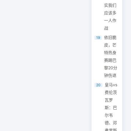
实我们
应该多
一人作
战
依旧脆
19
皮，芒
特热身
赛踢巴
黎20分
钟伤退
皇马vs
20
费伦茨
瓦罗
斯：巴
尔韦
德、邓
弗里斯