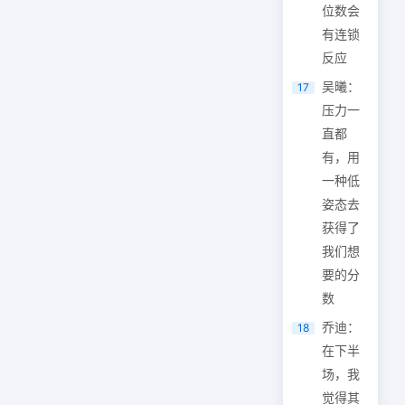
位数会
有连锁
反应
吴曦：
17
压力一
直都
有，用
一种低
姿态去
获得了
我们想
要的分
数
乔迪：
18
在下半
场，我
觉得其