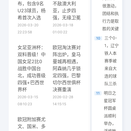
布，包含9名
不敌澳大利
很激动，
U23球员，杨
亚，止步四
团结和执
希首次入选
强，无缘卫冕
行力是取
2026-03-20
2026-03-18
胜的关键
22:23:58
01:00:22
三个0-
10
1，辽宁
女足亚洲杯：
欧冠淘汰赛对
铁人本
双料晋级！中
阵出炉，皇马
赛季被
国女足2比0
曼城再相遇，
战胜中国台
阿森纳几乎锁
来自大
北，成功晋级
定四强，巴黎
连的球
四强+巴西世
切尔西世俱杯
队三杀
界杯
决赛重演
明日之
11
2026-03-15
2026-02-28
星冠军
08:10:23
14:15:15
杯圆桌
派顺利
欧冠附加赛尤
举办，
文、国米、多
浮嶋敏