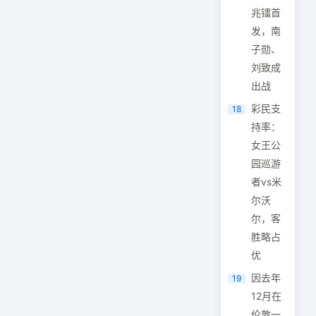
兆镭首
发，南
子勋、
刘致成
出战
彩民支
18
持率：
女王公
园巡游
者vs米
尔沃
尔，客
胜略占
优
因去年
19
12月在
伦敦一