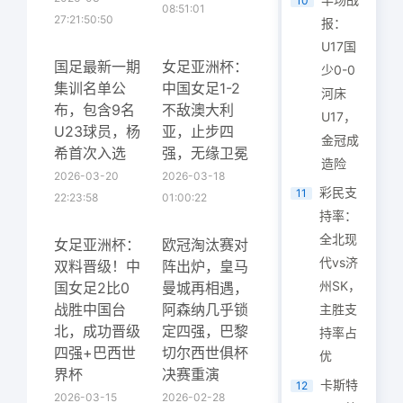
10
08:51:01
27:21:50:50
报：
U17国
国足最新一期
女足亚洲杯：
少0-0
集训名单公
中国女足1-2
河床
布，包含9名
不敌澳大利
U17，
U23球员，杨
亚，止步四
金冠成
希首次入选
强，无缘卫冕
造险
2026-03-20
2026-03-18
彩民支
11
22:23:58
01:00:22
持率：
全北现
女足亚洲杯：
欧冠淘汰赛对
代vs济
双料晋级！中
阵出炉，皇马
州SK，
国女足2比0
曼城再相遇，
战胜中国台
阿森纳几乎锁
主胜支
北，成功晋级
定四强，巴黎
持率占
四强+巴西世
切尔西世俱杯
优
界杯
决赛重演
卡斯特
12
2026-03-15
2026-02-28