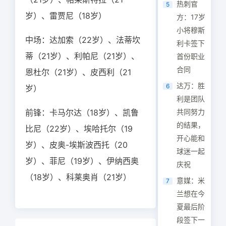
热刺官
5
岁）、雷贾尼（18岁）
方：17岁
小将穆斯
中场：达加索（22岁）、法蒂坎
利卡签下
蒂（21岁）、利帕尼（21岁）、
首份职业
合同
恩杜尔（21岁）、皮西利（21
达万：胜
6
岁）
利是团队
前锋：卡马尔达（18岁）、凯鲁
共同努力
的结果，
比尼（22岁）、埃哈托尔（19
开心能和
岁）、皮奥-埃斯波西托（20
球迷一起
岁）、菲尼（19岁）、伊纳西奥
庆祝
（18岁）、科莱奥肖（21岁）
意媒：米
7
兰想在今
夏最后阶
段签下一