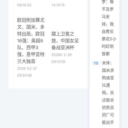
罗：等
08:10:23
14:15:15
不及罗
马安
欧冠附加赛尤
排，我
文、国米、多
自费买
特出局，欧冠
踏上卫冕之
票花5小
16强：英超6
旅，中国女足
时赶到
队、西甲3
备战亚洲杯
首都
强，意甲亚特
20260-2-26
兰大独苗
09:15:55
米体：
13
2026-02-27
国米求
09:30:56
购迪亚
比遇
阻，吉
达联合
抗拒且
药厂可
能出手