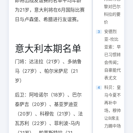
即将出战友谊赛的名单平均年龄
黎对巴尔
为21岁，意大利将在6月国际比赛
科拉的要
日与卢森堡、希腊进行友谊赛。
价
安德烈
3
亚-坎比
意大利本期名单
亚索：早
已习惯转
门将：达法拉（21岁）、多纳鲁
会传闻；
自豪能代
马（27岁）、帕尔米萨尼（21
表尤文
岁）
科贝：皇
4
后卫：阿哈诺尔（18岁）、巴尔
马今夏不
再补中
泰萨吉（20岁）、基亚罗迪亚
场，穆帅
（20岁）、科穆佐（21岁）、法
让B席主
瓦苏利（22岁）、菲利波-马内
力踢中场
（21岁）、帕莱斯特拉（21