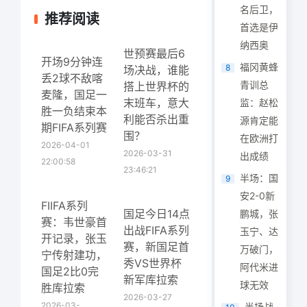
名后卫，
推荐阅读
首选是伊
纳西奥
世预赛最后6
开场9分钟连
福冈黄蜂
8
场决战，谁能
丢2球不敌喀
青训总
搭上世界杯的
麦隆，国足一
末班车，意大
监：赵松
胜一负结束本
利能否杀出重
源肯定能
期FIFA系列赛
围？
在欧洲打
2026-04-01
2026-03-31
出成绩
22:00:58
23:46:21
半场：国
9
安2-0新
FIIFA系列
国足今日14点
鹏城，张
赛：韦世豪首
出战FIFA系列
玉宁、达
开记录，张玉
赛，新国足首
万破门，
宁传射建功，
秀VS世界杯
阿代米进
国足2比0完
新军库拉索
球无效
胜库拉索
2026-03-27
2026-03-
半场战