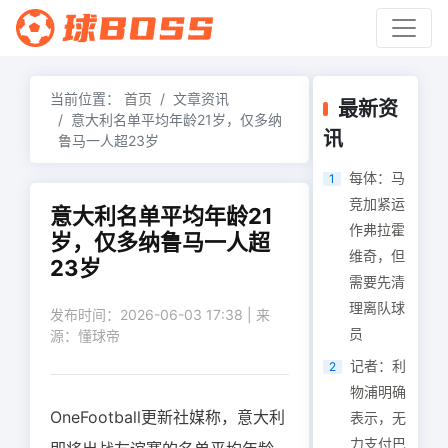
当前位置：
首页
文章资讯
最新资
意大利名单平均年龄21岁，仅多纳
讯
鲁马一人超23岁
每体：马
1
竞加紧运
意大利名单平均年龄21
作弗拉霍
岁，仅多纳鲁马一人超
维奇，但
23岁
需要先清
理离队球
发布时间：2026-06-03 17:38 | 来
员
源：懂球帝
记者：利
2
物浦明确
OneFootball更新社媒称，意大利
表示，无
力支付巴