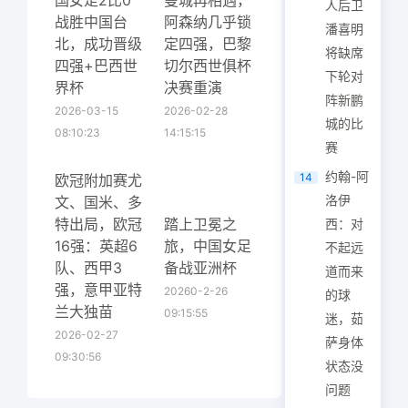
国女足2比0
曼城再相遇，
人后卫
战胜中国台
阿森纳几乎锁
潘喜明
北，成功晋级
定四强，巴黎
将缺席
四强+巴西世
切尔西世俱杯
下轮对
界杯
决赛重演
阵新鹏
2026-03-15
2026-02-28
城的比
08:10:23
14:15:15
赛
约翰-阿
14
欧冠附加赛尤
洛伊
文、国米、多
特出局，欧冠
踏上卫冕之
西：对
16强：英超6
旅，中国女足
不起远
队、西甲3
备战亚洲杯
道而来
强，意甲亚特
20260-2-26
的球
兰大独苗
09:15:55
迷，茹
2026-02-27
萨身体
09:30:56
状态没
问题