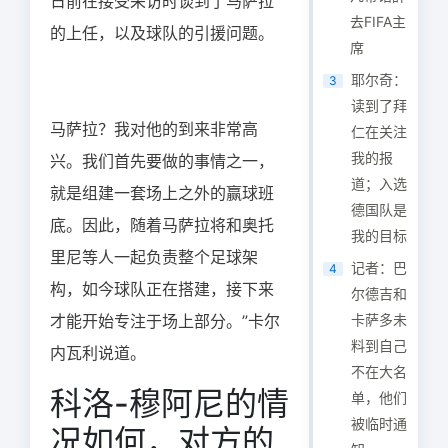
日前在接受采访时谈到了马萨拉
去FIFA主
的上任，以及球队的引援问题。
席
耶尔奇：
3
读到了拜
马萨拉？我对他的到来非常高
仁在关注
我的报
兴。我们首先要做的事情之一，
道；入选
就是组建一套场上之外的赢球班
德国队是
底。因此，随着马萨拉将和奥托
我的目标
里尼等人一起负责整个足球架
记者：巴
4
构，如今球队正在搭建，接下来
尔德吉和
才能开始专注于场上部分。”卡尔
卡萨多未
料到自己
内瓦利说道。
不在大名
科洛-穆阿尼的情
单，他们
被临时通
况如何，对方的