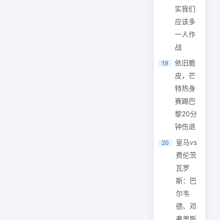
实我们
应该多
一人作
战
依旧脆
19
皮，芒
特热身
赛踢巴
黎20分
钟伤退
皇马vs
20
费伦茨
瓦罗
斯：巴
尔韦
德、邓
弗里斯