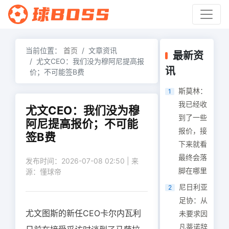
当前位置：
首页
文章资讯
最新资
尤文CEO：我们没为穆阿尼提高报
讯
价；不可能签B费
斯莫林：
1
我已经收
尤文CEO：我们没为穆
到了一些
阿尼提高报价；不可能
报价，接
签B费
下来就看
最终会落
发布时间：2026-07-08 02:50 | 来
脚在哪里
源：懂球帝
尼日利亚
2
足协：从
尤文图斯的新任CEO卡尔内瓦利
未要求因
凡蒂诺辞