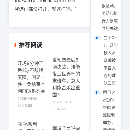
很激动，
我连门都没打开，就这样吧。”
团结和执
行力是取
胜的关键
三个0-
10
推荐阅读
1，辽宁
铁人本
世预赛最后6
赛季被
开场9分钟连
场决战，谁能
来自大
丢2球不敌喀
搭上世界杯的
连的球
麦隆，国足一
末班车，意大
队三杀
胜一负结束本
利能否杀出重
期FIFA系列赛
明日之
11
围？
2026-04-01
星冠军
2026-03-31
22:00:58
杯圆桌
23:46:21
派顺利
举办，
FIIFA系列
国足今日14点
浮嶋敏