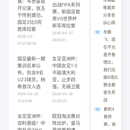
赛：韦世豪首
出战FIFA系列
等嘉宾
开记录，张玉
赛，新国足首
宁传射建功，
分享青
秀VS世界杯
国足2比0完
训心得
新军库拉索
胜库拉索
牟鹏
12
2026-03-27
2026-03-
飞：现
08:51:01
27:21:50:50
在不光
是齐鲁
国足最新一期
女足亚洲杯：
德比，
集训名单公
中国女足1-2
我们后
布，包含9名
不敌澳大利
面8场比
U23球员，杨
亚，止步四
赛全都
希首次入选
强，无缘卫冕
是生死
2026-03-20
2026-03-18
战
22:23:58
01:00:22
累积4
13
女足亚洲杯：
欧冠淘汰赛对
黄停
双料晋级！中
阵出炉，皇马
赛，铁