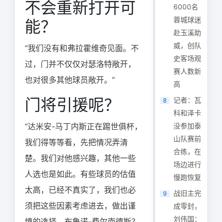
不会重新打开可
6000名
蓉城球迷
能？
赴玉溪助
威，创队
“我们没有和弗拉霍维奇见面。不
史客场观
过，门并不仅仅对瑟洛特敞开，
赛人数新
也对很多其他球员敞开。”
高
门将引援呢？
记者：瓦
8
科和泽卡
“达米安-马丁内斯正在踢世俱杯，
没参加泰
山队赛前
我们得等等看，先把情况弄清
合练，在
楚。我们对他感兴趣，其他一些
场边进行
人选也是如此。有些球员的估值
慢跑恢复
太高，已经不真实了，我们也必
战旧主完
9
须把这些因素考虑进去，做出谨
成零封，
刘伟国：
慎的选择。布鲁诺-费尔南德斯？