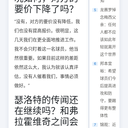
知
要价下降了吗？
龙赛罗悼
5
念梅西父
“没有，对方的要价没有降低，我
亲：任何
们也没有提高报价。很明显，这
人都不应
几天我们在更全面地推进工作。
该如此年
轻就离开
我不会只盯着这一名球员，他当
这个世界
然很重要。如果目前这样的差距
邦本宜
6
依然这么大，我认为就该认真评
裕：希望
估，没有人催着我们，事情必须
球员们今
做好。”
后提高进
攻和防
瑟洛特的传闻还
守，要踢
在继续吗？和弗
得更有整
体性
拉霍维奇之间会
锦观：近
7