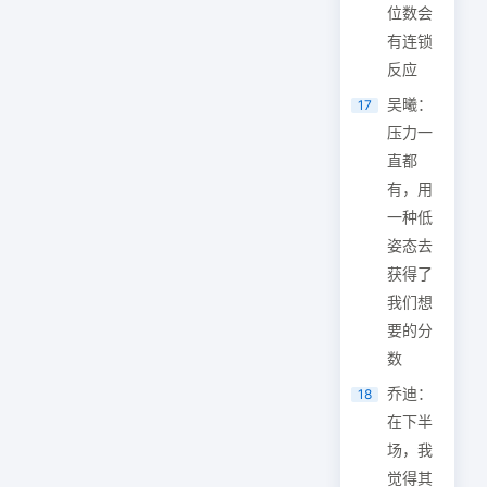
位数会
有连锁
反应
吴曦：
17
压力一
直都
有，用
一种低
姿态去
获得了
我们想
要的分
数
乔迪：
18
在下半
场，我
觉得其