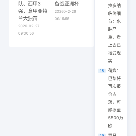
队、西甲3
备战亚洲杯
拉多纳
强，意甲亚特
20260-2-26
临终细
兰大独苗
09:15:55
节：水
2026-02-27
肿严
09:30:56
重，看
上去已
接受现
实
荷媒：
18
巴黎将
再次报
价古
茨，可
能提至
5500万
欧
罗马
19