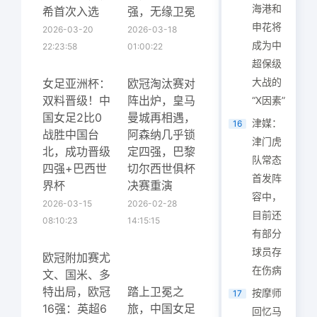
海港和
希首次入选
强，无缘卫冕
申花将
2026-03-20
2026-03-18
成为中
22:23:58
01:00:22
超保级
大战的
女足亚洲杯：
欧冠淘汰赛对
双料晋级！中
阵出炉，皇马
“X因素”
国女足2比0
曼城再相遇，
津媒：
16
战胜中国台
阿森纳几乎锁
津门虎
北，成功晋级
定四强，巴黎
队常态
四强+巴西世
切尔西世俱杯
首发阵
界杯
决赛重演
容中，
2026-03-15
2026-02-28
目前还
08:10:23
14:15:15
有部分
球员存
欧冠附加赛尤
在伤病
文、国米、多
特出局，欧冠
踏上卫冕之
按摩师
17
16强：英超6
旅，中国女足
回忆马