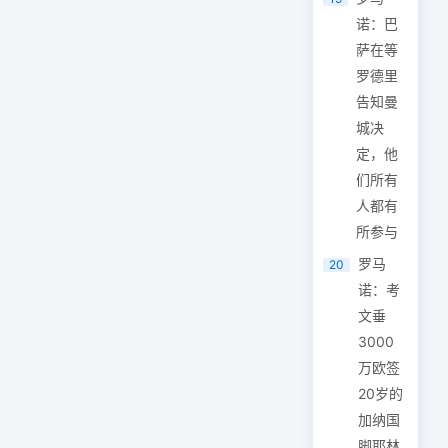
诺：巴
萨在等
罗德里
告知曼
城决
定，他
们所有
人都有
所参与
罗马
20
诺：考
文垂
3000
万欧签
20岁的
加纳国
脚耶林