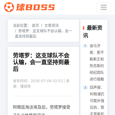
当前位置：
首页
文章资讯
最新资
劳塔罗：这支球队不会认输，会一
讯
直坚持到最后
迪马济
1
奥：那不
劳塔罗：这支球队不会
勒斯正和
认输，会一直坚持到最
热苏斯的
后
经纪团队
进行接触
发布时间：2026-07-08 02:53 | 来
源：懂球帝
回声报：
2
利物浦仍
可能补强
阿根廷淘汰埃及后，劳塔罗接受
后防，暂
无意斯彭