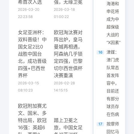
希首次入选
强，无缘卫冕
海港和
2026-03-20
2026-03-18
申花将
22:23:58
01:00:22
成为中
超保级
女足亚洲杯：
欧冠淘汰赛对
大战的
双料晋级！中
阵出炉，皇马
“X因素”
国女足2比0
曼城再相遇，
津媒：
16
战胜中国台
阿森纳几乎锁
津门虎
北，成功晋级
定四强，巴黎
队常态
四强+巴西世
切尔西世俱杯
界杯
决赛重演
首发阵
容中，
2026-03-15
2026-02-28
08:10:23
14:15:15
目前还
有部分
欧冠附加赛尤
球员存
文、国米、多
在伤病
特出局，欧冠
踏上卫冕之
按摩师
17
16强：英超6
旅，中国女足
回忆马