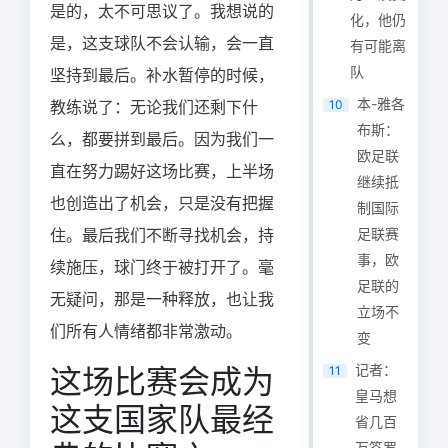
是的，太不可思议了。我想说的
化，他仍
是，这支球队不会认输，会一直
有可能离
队
坚持到最后。补水暂停的时候，
本-雅各
教练说了：无论我们还剩下什
10
布斯：
么，都要拼到最后。因为我们一
欧足联
直在努力踢好这场比赛，上半场
继续抵
也创造出了机会，只是没有把握
制国际
住。最后我们不断寻找机会，持
足联赛
事，欧
续施压，球门终于被打开了。毫
足联的
无疑问，那是一种释放，也让我
立场不
们所有人情绪都非常激动。
变
记者：
这场比赛会成为
11
皇马想
这支国家队最经
省几百
万签罗