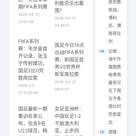
奇尼教
利能否杀出重
期FIFA系列赛
练组，
围？
2026-04-01
博利
2026-03-31
22:00:58
尼、博
23:46:21
努奇在
FIIFA系列
列
国足今日14点
赛：韦世豪首
记者：
14
出战FIFA系列
开记录，张玉
海牛外
赛，新国足首
宁传射建功，
秀VS世界杯
援图费
国足2比0完
新军库拉索
格季奇
胜库拉索
2026-03-27
最早可
2026-03-
08:51:01
在下周
27:21:50:50
五齐鲁
德比时
国足最新一期
女足亚洲杯：
伤愈复
集训名单公
中国女足1-2
出
布，包含9名
不敌澳大利
U23球员，杨
亚，止步四
津媒：
15