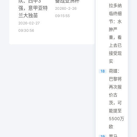
队、西甲3
备战亚洲杯
拉多纳
强，意甲亚特
20260-2-26
临终细
兰大独苗
09:15:55
节：水
2026-02-27
肿严
09:30:56
重，看
上去已
接受现
实
荷媒：
18
巴黎将
再次报
价古
茨，可
能提至
5500万
欧
罗马
19