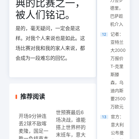
典的比赛之一，
德里，
被人们铭记。
巴萨趁
机介入
是的，毫无疑问，一定会是这
记者：
12
样。对我个人来说也是如此。这
亚特兰
场比赛对我和我的家人来说，都
大2000
会成为一段难忘的回忆。
万报价
T-克里
斯滕
森，乌
迪内斯
推荐阅读
要2500
万欧元
世预赛最后6
开场9分钟连
官方：
13
场决战，谁能
丢2球不敌喀
意大利
搭上世界杯的
麦隆，国足一
公布曼
末班车，意大
胜一负结束本