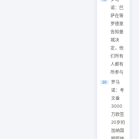
诺：巴
萨在等
罗德里
告知曼
城决
定，他
们所有
人都有
所参与
罗马
20
诺：考
文垂
3000
万欧签
20岁的
加纳国
脚耶林