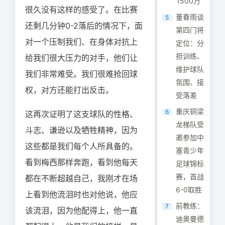
1500万
很久没有这样的感受了。在比赛
董春雨谈
5
还剩几分钟0-2落后的情况下，面
第四门将
对一个压制我们、在身体对抗上
定位：分
担训练、
给我们很大压力的对手，他们让
维护球队
我们非常难受。我们很难抢回球
氛围、接
权，对方还能打出反击。
受落差
重庆铜梁
6
这再次证明了这支球队的性格、
龙梯队受
斗志、谦逊以及牺牲精神，因为
邀参加中
这些都是我们每个人所具备的。
塞青少年
看到梅西那样奔跑，看到他每天
足球锦标
赛，首战
都在不断超越自己，我刚才在场
6-0取胜
上看到他流泪时也对他说，他应
前教练：
7
该流泪，因为他配得上，他一直
迪奥曼德