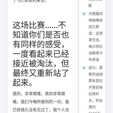
了TyC体育的采访。
斯
丹媒魔改
3
神曲嘲讽
这场比赛……不
因凡蒂
知道你们是否也
诺：足球
寄生虫，
有同样的感受，
喝沙特石
一度看起来已经
油像喝卡
布奇诺
接近被淘汰，但
迪马：莫
4
最终又重新站了
斯科迪纳
起来。
摩有意拉
齐奥前锋
是的，非常艰难，真的非常艰
拉特科
夫，转会
难。我们今晚所做到的一切，我
费约
已经很久没有见过了，我个人也