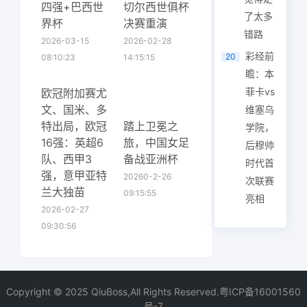
四强+巴西世
切尔西世俱杯
了太多
界杯
决赛重演
错路
2026-03-15
2026-02-28
彩经前
20
08:10:23
14:15:15
瞻：本
菲卡vs
欧冠附加赛尤
文、国米、多
维塞乌
特出局，欧冠
踏上卫冕之
学院，
16强：英超6
旅，中国女足
后穆帅
队、西甲3
备战亚洲杯
时代首
强，意甲亚特
20260-2-26
次联赛
兰大独苗
09:15:55
亮相
2026-02-27
09:30:56
Copyright © 2025 QiuBoss,All Rights Reserved.
粤ICP备16001560
号-7