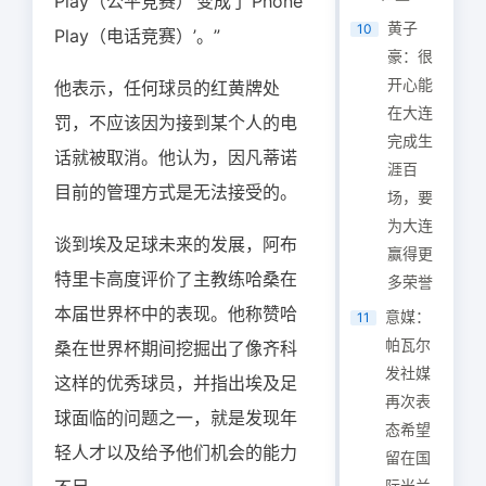
Play（公平竞赛）’变成了‘Phone
黄子
10
Play（电话竞赛）’。”
豪：很
开心能
他表示，任何球员的红黄牌处
在大连
罚，不应该因为接到某个人的电
完成生
话就被取消。他认为，因凡蒂诺
涯百
目前的管理方式是无法接受的。
场，要
为大连
谈到埃及足球未来的发展，阿布
赢得更
特里卡高度评价了主教练
哈桑
在
多荣誉
本届世界杯中的表现。他称赞哈
意媒：
11
帕瓦尔
桑在世界杯期间挖掘出了像
齐科
发社媒
这样的优秀球员，并指出埃及足
再次表
球面临的问题之一，就是发现年
态希望
轻人才以及给予他们机会的能力
留在国
际米兰