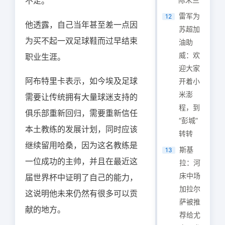
不足。
雷军为
12
他透露，自己当年甚至差一点因
苏超加
为买不起一双足球鞋而过早结束
油助
威：欢
职业生涯。
迎大家
阿布特里卡表示，如今埃及足球
开着小
米澎
需要让传统拥有大量球迷支持的
程，到
俱乐部重新回归，需要重新信任
“彭城”
本土教练的发展计划，同时应该
转转
继续留用哈桑，因为这名教练是
斯基
13
一位成功的主帅，并且在最近这
拉：河
床中场
届世界杯中证明了自己的能力，
加拉尔
这说明他未来仍然有很多可以贡
萨被推
献的地方。
荐给尤