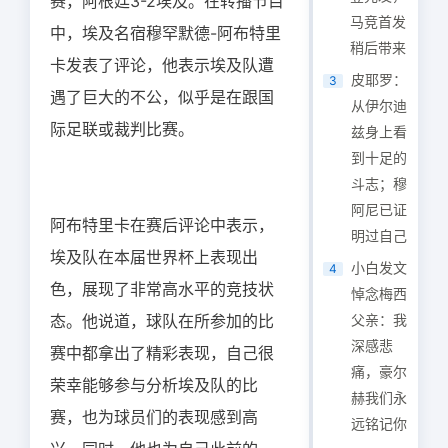
赛，阿根廷3-2埃及。在转播节目
马竞首发
中，埃及名宿穆罕默德-阿布特里
稍后带来
卡发表了评论，他表示埃及队遭
皮耶罗：
3
遇了巨大的不公，似乎是在跟国
从伊尔迪
际足联或裁判比赛。
兹身上看
到十足的
斗志；穆
阿尼已证
阿布特里卡在赛后评论中表示，
明过自己
埃及队在本届世界杯上表现出
小白发文
4
色，展现了非常高水平的竞技状
悼念梅西
态。他说道，球队在所参加的比
父亲：我
深感悲
赛中都拿出了精彩表现，自己很
痛，豪尔
荣幸能够参与分析埃及队的比
赫我们永
赛，也为球员们的表现感到高
远铭记你