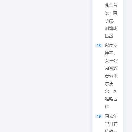
兆镭首
发，南
子勋、
刘致成
出战
彩民支
18
持率：
女王公
园巡游
者vs米
尔沃
尔，客
胜略占
优
因去年
19
12月在
伦敦一