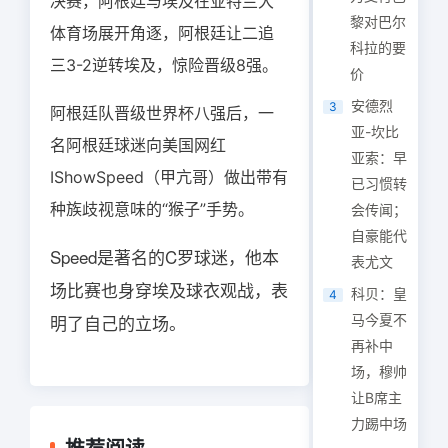
决赛，阿根廷与埃及在亚特兰大
黎对巴尔
体育场展开角逐，阿根廷让二追
科拉的要
三3-2逆转埃及，惊险晋级8强。
价
安德烈
3
阿根廷队晋级世界杯八强后，一
亚-坎比
名阿根廷球迷向美国网红
亚索：早
IShowSpeed（甲亢哥）做出带有
已习惯转
种族歧视意味的“猴子”手势。
会传闻；
自豪能代
Speed是著名的C罗球迷，他本
表尤文
场比赛也身穿埃及球衣观战，表
科贝：皇
4
明了自己的立场。
马今夏不
再补中
场，穆帅
让B席主
力踢中场