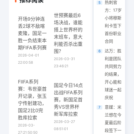
推荐阅读
热刺官
5
方：17岁
世预赛最后6
小将穆斯
开场9分钟连
场决战，谁能
丢2球不敌喀
利卡签下
搭上世界杯的
麦隆，国足一
首份职业
末班车，意大
胜一负结束本
合同
利能否杀出重
期FIFA系列赛
围？
达万：胜
6
2026-04-01
利是团队
2026-03-31
22:00:58
23:46:21
共同努力
的结果，
FIIFA系列
开心能和
国足今日14点
赛：韦世豪首
球迷一起
出战FIFA系列
开记录，张玉
庆祝
赛，新国足首
宁传射建功，
秀VS世界杯
意媒：米
7
国足2比0完
新军库拉索
兰想在今
胜库拉索
2026-03-27
夏最后阶
2026-03-
08:51:01
段签下一
27:21:50:50