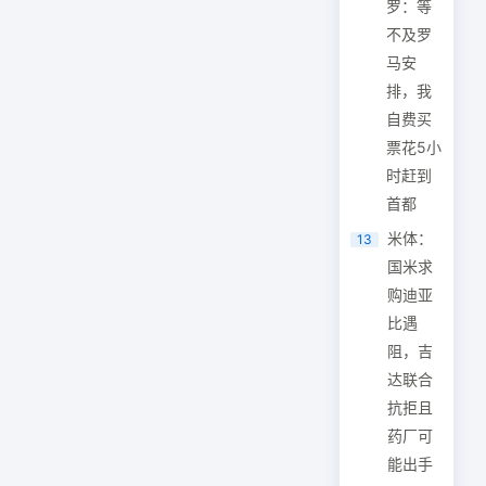
罗：等
不及罗
马安
排，我
自费买
票花5小
时赶到
首都
米体：
13
国米求
购迪亚
比遇
阻，吉
达联合
抗拒且
药厂可
能出手