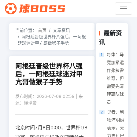
当前位置：
首页
文章资讯
最新资
阿根廷晋级世界杯八强后，一阿根
讯
廷球迷对甲亢哥做猴子手势
每体：马
1
竞加紧运
阿根廷晋级世界杯八强
作弗拉霍
后，一阿根廷球迷对甲
维奇，但
亢哥做猴子手势
需要先清
理离队球
发布时间：2026-07-08 02:59 | 来
员
源：懂球帝
记者：利
2
物浦明确
北京时间7月8日0:00，世界杯1/8
表示，无
力支付巴