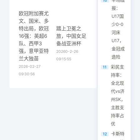
10
报：
欧冠附加赛尤
U17国
文、国米、多
少0-0
特出局，欧冠
踏上卫冕之
河床
16强：英超6
旅，中国女足
U17，
队、西甲3
备战亚洲杯
金冠成
强，意甲亚特
20260-2-26
造险
兰大独苗
09:15:55
2026-02-27
彩民支
11
09:30:56
持率：
全北现
代vs济
州SK，
主胜支
持率占
优
卡斯特
12