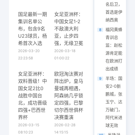
名后卫，
首选是伊
国足最新一期
女足亚洲杯：
纳西奥
集训名单公
中国女足1-2
布，包含9名
不敌澳大利
福冈黄蜂
8
U23球员，杨
亚，止步四
青训总
希首次入选
强，无缘卫冕
监：赵松
2026-03-20
2026-03-18
源肯定能
22:23:58
01:00:22
在欧洲打
出成绩
女足亚洲杯：
欧冠淘汰赛对
半场：国
9
双料晋级！中
阵出炉，皇马
安2-0新
国女足2比0
曼城再相遇，
鹏城，张
战胜中国台
阿森纳几乎锁
玉宁、达
北，成功晋级
定四强，巴黎
四强+巴西世
切尔西世俱杯
万破门，
界杯
决赛重演
阿代米进
2026-03-15
2026-02-28
球无效
08:10:23
14:15:15
半场战